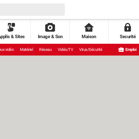
pplis & Sites
Image & Son
Maison
Securité
ux vidéo
Matériel
Réseau
Vidéo/TV
Virus/Sécurité
Emploi