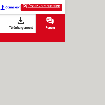
Posez votre
question
Connexion
Téléchargement
Forum