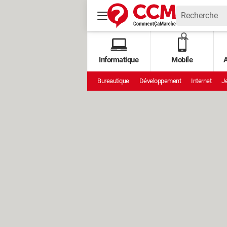
Informatique
Mobile
A
Bureautique
Développement
Internet
Je