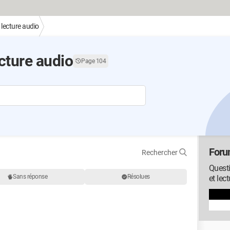
 lecture audio
cture audio
Page 104
Foru
Rechercher
Questi
Sans réponse
Résolues
et lec