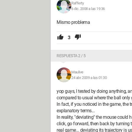
Rafferty
6 dic. 2008 a las 19:36
Mismo problema
3
RESPUESTA 2 / 5
Maulive
24 abr. 2009 a las 01:30
yop guys, I tested by doing anything, 
compared to usual where the ball only 
In fact, if you noticed in the game, the 
explanatory terms...
In reality, "deviating" the mouse could
click, go forward, then back by turning 
real game... deviating its trajectory is u