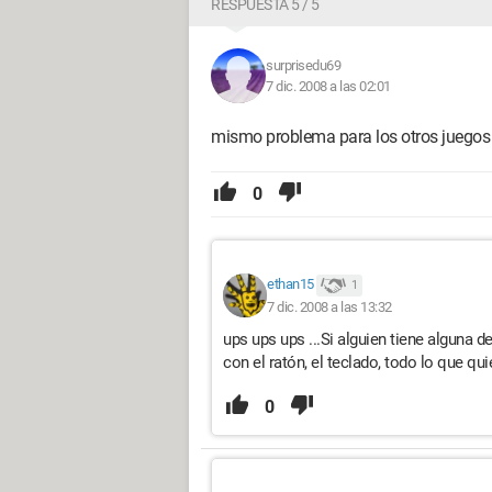
RESPUESTA 5 / 5
surprisedu69
7 dic. 2008 a las 02:01
mismo problema para los otros juegos
0
ethan15
1
7 dic. 2008 a las 13:32
ups ups ups ...Si alguien tiene alguna 
con el ratón, el teclado, todo lo que qui
0