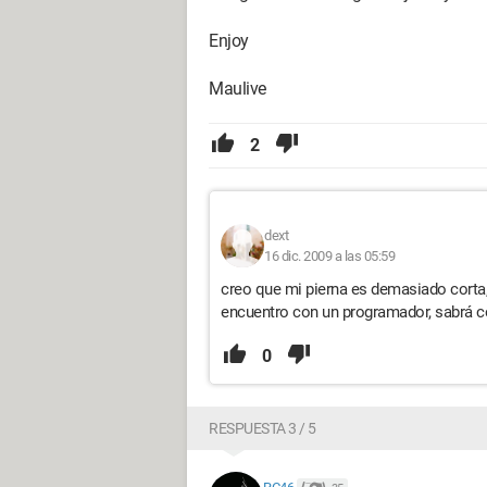
Enjoy
Maulive
2
dext
16 dic. 2009 a las 05:59
creo que mi pierna es demasiado corta, 
encuentro con un programador, sabrá
0
RESPUESTA 3 / 5