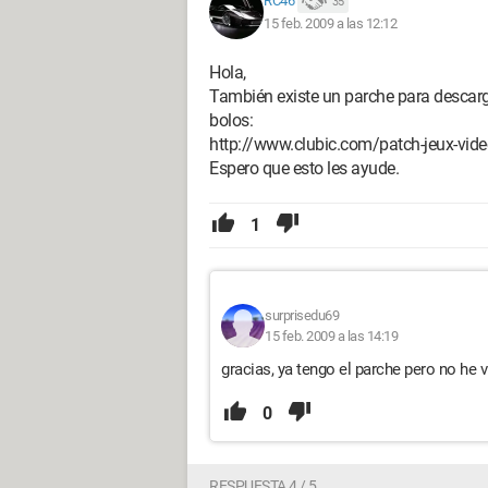
RC46
35
15 feb. 2009 a las 12:12
Hola,
También existe un parche para descarga
bolos:
http://www.clubic.com/patch-jeux-video
Espero que esto les ayude.
1
surprisedu69
15 feb. 2009 a las 14:19
gracias, ya tengo el parche pero no he 
0
RESPUESTA 4 / 5