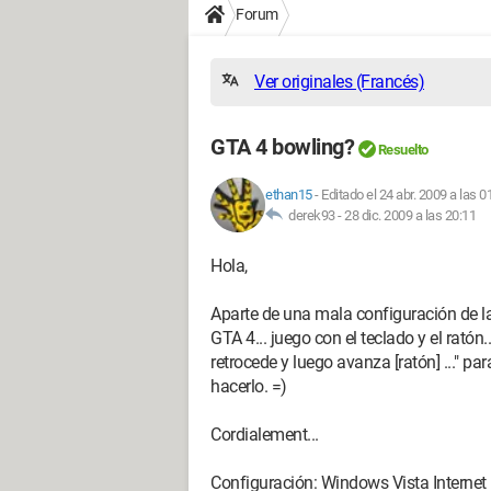
Forum
Ver originales (Francés)
GTA 4 bowling?
Resuelto
ethan15
-
Editado el 24 abr. 2009 a las 0
derek93 -
28 dic. 2009 a las 20:11
Hola,
Aparte de una mala configuración de la
GTA 4... juego con el teclado y el ratón
retrocede y luego avanza [ratón] ..." par
hacerlo. =)
Cordialement...
Configuración: Windows Vista Internet 