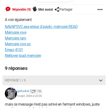
http://bug-internet.site.voila.fr/
et mon second site perso :
Répondre (9)
Moi aussi
Partager
http://site.voila.fr/occasion_hifi_video
Si mon site décrit d’autres bugs, je les ai résolus en partie (par
A voir également:
exemple en utilisant zone alarm et en désinstallant norton
NAVAPSVC.exe erreur d'applic, mémoire READ
security ), mais vos conseils sont bienvenus. Mon probléme
numéro un étant ce message d’erreur à la fermeture de
Mémoire vive
Windows
Memoire ram
XP. Mon second probléme étant un probléme d’affichage de
Memoire vive pc
miniatures de fichiers vidéos, probléme décrit dans mon
Erreur 4101
premier site perso. Merci d’avance.
Nettoyer ipad memoire
9 réponses
RÉPONSE 1 / 9
garfunkel
196
5 sept. 2004 à 23:36
mais ce message n'est pas arrivé en fermant windows, juste