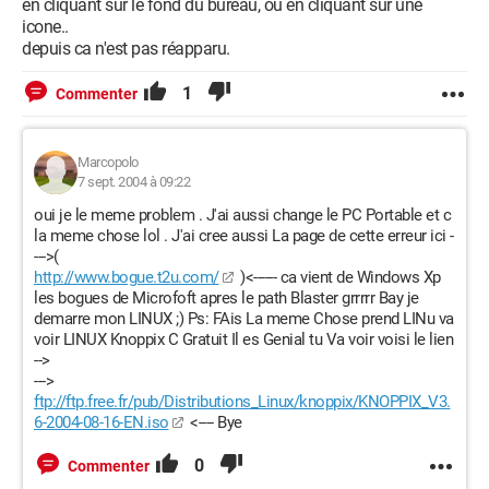
en cliquant sur le fond du bureau, ou en cliquant sur une
icone..
depuis ca n'est pas réapparu.
1
Commenter
Marcopolo
7 sept. 2004 à 09:22
oui je le meme problem . J'ai aussi change le PC Portable et c
la meme chose lol . J'ai cree aussi La page de cette erreur ici -
--->(
http://www.bogue.t2u.com/
)<------ ca vient de Windows Xp
les bogues de Microfoft apres le path Blaster grrrrr Bay je
demarre mon LINUX ;) Ps: FAis La meme Chose prend LINu va
voir LINUX Knoppix C Gratuit Il es Genial tu Va voir voisi le lien
-->
--->
ftp://ftp.free.fr/pub/Distributions_Linux/knoppix/KNOPPIX_V3.
6-2004-08-16-EN.iso
<---- Bye
0
Commenter