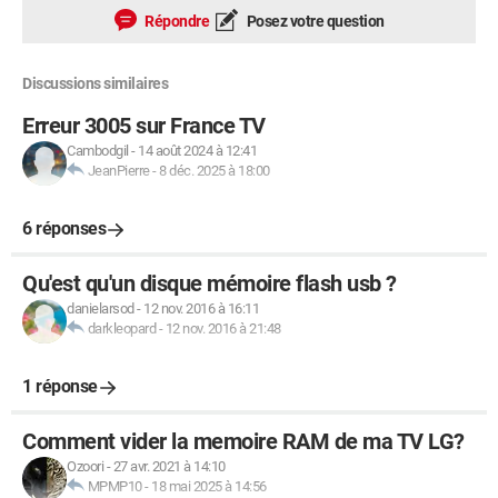
Répondre
Posez votre question
Discussions similaires
Erreur 3005 sur France TV
Cambodgil
-
14 août 2024 à 12:41
JeanPierre
-
8 déc. 2025 à 18:00
6 réponses
Qu'est qu'un disque mémoire flash usb ?
danielarsod
-
12 nov. 2016 à 16:11
darkleopard
-
12 nov. 2016 à 21:48
1 réponse
Comment vider la memoire RAM de ma TV LG?
Ozoori
-
27 avr. 2021 à 14:10
MPMP10
-
18 mai 2025 à 14:56