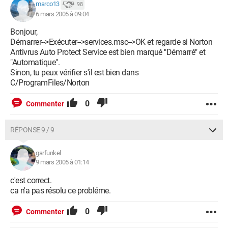
marco13
98
6 mars 2005 à 09:04
Bonjour,
Démarrer-->Exécuter-->services.msc-->OK et regarde si Norton
Antivrus Auto Protect Service est bien marqué "Démarré" et
"Automatique".
Sinon, tu peux vérifier s'il est bien dans
C/ProgramFiles/Norton
0
Commenter
RÉPONSE 9 / 9
garfunkel
9 mars 2005 à 01:14
c'est correct.
ca n'a pas résolu ce probléme.
0
Commenter