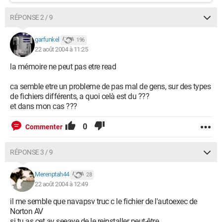
RÉPONSE 2 / 9
garfunkel
196
22 août 2004 à 11:25
la mémoire ne peut pas etre read
ca semble etre un probleme de pas mal de gens, sur des types
de fichiers différents, a quoi celà est du ???
et dans mon cas ???
0
Commenter
RÉPONSE 3 / 9
Merenptah44
28
22 août 2004 à 12:49
il me semble que navapsv truc c le fichier de l'autoexec de
Norton AV
si tu as cet av seeaye de le reinstaller peut-être