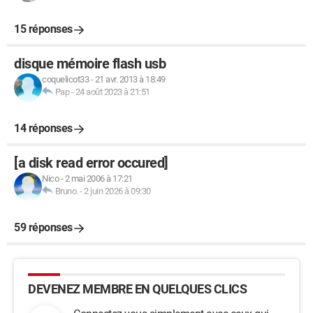
15 réponses
disque mémoire flash usb
coquelicot33
-
21 avr. 2013 à 18:49
Pap
-
24 août 2023 à 21:51
14 réponses
[a disk read error occured]
Nico
-
2 mai 2006 à 17:21
Bruno.
-
2 juin 2026 à 09:30
59 réponses
DEVENEZ MEMBRE EN QUELQUES CLICS