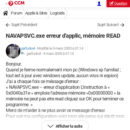
Question
Forum
Applis & Sites
Logiciels
Sujet Précédent
Sujet Suivant
NAVAPSVC.exe erreur d'applic, mémoire READ
garfunkel
-
Modifié le 9 mars 2005 à 01:14
garfunkel -
9 mars 2005 à 01:14
Bonjour.
Quand je ferme normalement mon pc (Windows xp familial ;
tout est à jour avec windows update, aucun virus ni espion)
J’ai a chaque fois ce méssage d’erreur :
« NAVAPSVC.exe – erreur d’application L’instruction à «
0x0040a31e » emploie l’adresse mémoire »0x00000000 » la
mémoire ne peut pas etre read cliquez sur OK pour terminer ce
programme. »
Merci de m’aider à ne plus avoir ce message d’erreur.
Pour voir ma configuration voici mon site perso qui décrit mon
pc et un historique des bugs déjà eu dans le passé, avec
Afficher la suite
quelques solutions à mes problémes précédents :