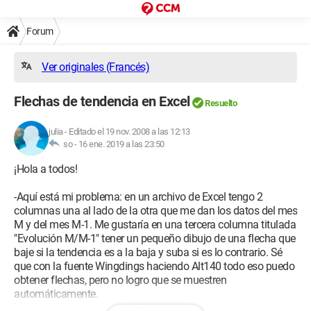
Forum
Ver originales (Francés)
Flechas de tendencia en Excel
Resuelto
julia
-
Editado el 19 nov. 2008 a las 12:13
so -
16 ene. 2019 a las 23:50
¡Hola a todos!
-Aquí está mi problema: en un archivo de Excel tengo 2
columnas una al lado de la otra que me dan los datos del mes
M y del mes M-1. Me gustaría en una tercera columna titulada
"Evolución M/M-1" tener un pequeño dibujo de una flecha que
baje si la tendencia es a la baja y suba si es lo contrario. Sé
que con la fuente Wingdings haciendo Alt140 todo eso puedo
obtener flechas, pero no logro que se muestren
automáticamente.
Muchas gracias por su ayuda.