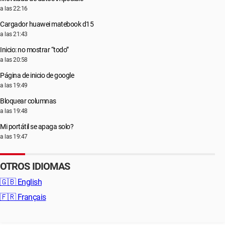
a las 22:16
Cargador huawei matebook d15
a las 21:43
Inicio: no mostrar “todo”
a las 20:58
Página de inicio de google
a las 19:49
Bloquear columnas
a las 19:48
Mi portátil se apaga solo?
a las 19:47
OTROS IDIOMAS
🇬🇧
English
🇫🇷
Français