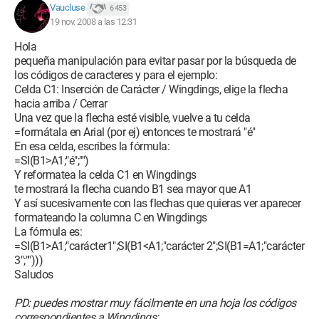
Vaucluse
6 453
19 nov. 2008 a las 12:31
Hola
pequeña manipulación para evitar pasar por la búsqueda de
los códigos de caracteres y para el ejemplo:
Celda C1: Inserción de Carácter / Wingdings, elige la flecha
hacia arriba / Cerrar
Una vez que la flecha esté visible, vuelve a tu celda
=formátala en Arial (por ej) entonces te mostrará "é"
En esa celda, escribes la fórmula:
=SI(B1>A1;"é";"")
Y reformatea la celda C1 en Wingdings
te mostrará la flecha cuando B1 sea mayor que A1
Y así sucesivamente con las flechas que quieras ver aparecer
formateando la columna C en Wingdings
La fórmula es:
=SI(B1>A1;"carácter1";SI(B1<A1;"carácter 2";SI(B1=A1;"carácter
3";"")))
Saludos
PD: puedes mostrar muy fácilmente en una hoja los códigos
correspondientes a Wingdings: