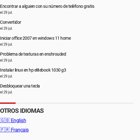
Encontrar a alguien con su número de teléfono gratis
el 29 jul.
Convertidor
el 29 jul.
Iniciar office 2007 en windows 11 home
el 29 jul.
Problema de texturas en enshrouded
el 29 jul.
Instalar linux en hp elitebook 1030 g3
el 29 jul.
Desbloquear una tecla
el 29 jul.
OTROS IDIOMAS
🇬🇧
English
🇫🇷
Français