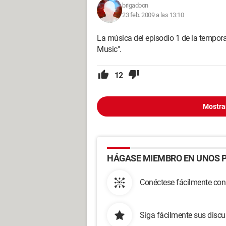
brigadoon
23 feb. 2009 a las 13:10
La música del episodio 1 de la tempo
Music".
12
Mostra
HÁGASE MIEMBRO EN UNOS P
Conéctese fácilmente con
Siga fácilmente sus disc