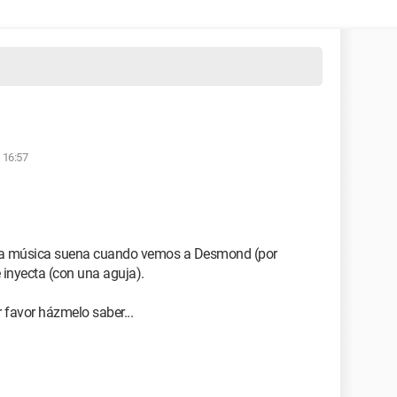
s 16:57
 la música suena cuando vemos a Desmond (por
e inyecta (con una aguja).
r favor házmelo saber...