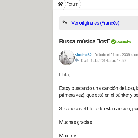
Forum
Ver originales (Francés)
Busca música "lost"
Resuelto
Maxime62
-
Editado el 21 oct. 2008 a la
Don' -
1 abr. 2014 a las 14:50
Hola,
Estoy buscando una canción de Lost,
primera vez), que está en el búnker y s
Si conoces el título de esta canción, po
Muchas gracias
Maxime