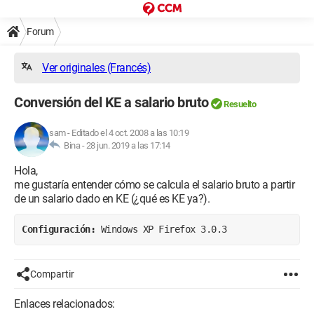
Forum
Ver originales (Francés)
Conversión del KE a salario bruto
Resuelto
sam
-
Editado el 4 oct. 2008 a las 10:19
Bina -
28 jun. 2019 a las 17:14
Hola,
me gustaría entender cómo se calcula el salario bruto a partir
de un salario dado en KE (¿qué es KE ya?).
Configuración: 
Windows XP Firefox 3.0.3
Compartir
Enlaces relacionados: