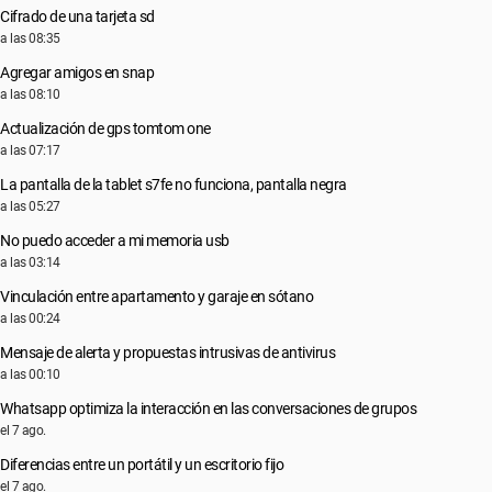
Cifrado de una tarjeta sd
a las 08:35
Agregar amigos en snap
a las 08:10
Actualización de gps tomtom one
a las 07:17
La pantalla de la tablet s7fe no funciona, pantalla negra
a las 05:27
No puedo acceder a mi memoria usb
a las 03:14
Vinculación entre apartamento y garaje en sótano
a las 00:24
Mensaje de alerta y propuestas intrusivas de antivirus
a las 00:10
Whatsapp optimiza la interacción en las conversaciones de grupos
el 7 ago.
Diferencias entre un portátil y un escritorio fijo
el 7 ago.