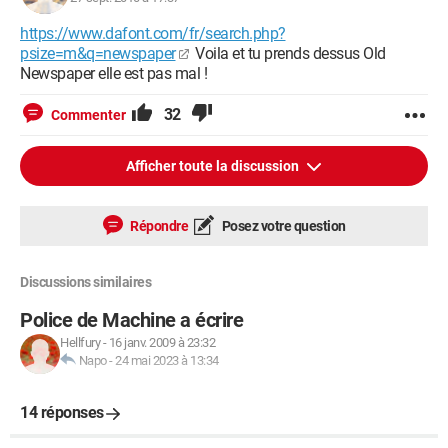
https://www.dafont.com/fr/search.php?
psize=m&q=newspaper
Voila et tu prends dessus Old
Newspaper elle est pas mal !
32
Commenter
Afficher toute la discussion
Répondre
Posez votre question
Discussions similaires
Police de Machine a écrire
Hellfury
-
16 janv. 2009 à 23:32
Napo
-
24 mai 2023 à 13:34
14 réponses