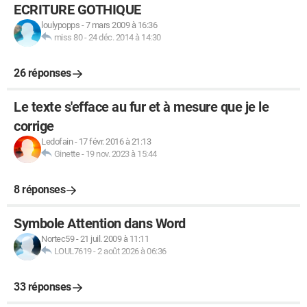
ECRITURE GOTHIQUE
loulypopps
-
7 mars 2009 à 16:36
miss 80
-
24 déc. 2014 à 14:30
26 réponses
Le texte s'efface au fur et à mesure que je le
corrige
Ledofain
-
17 févr. 2016 à 21:13
Ginette
-
19 nov. 2023 à 15:44
8 réponses
Symbole Attention dans Word
Nortec59
-
21 juil. 2009 à 11:11
LOUL7619
-
2 août 2026 à 06:36
33 réponses