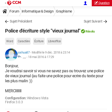
Question
Forum
Informatique & Design
Graphisme
Sujet Précédent
Sujet Suivant
Police d'écriture style "vieux journal"
Résolu
Word
Caractère
Écriture
Libreoffice
joshua87
-
Modifié le 9 déc. 2018 à 23:14
,,,,, -
18 mai 2016 à 17:29
Bonjour,
Je voudrai savoir si vous ne savez pas ou trouvez une police
de vieux journal (au faite une police pour ecrire du texte pour
les plus malin :))
MERCIIIIIII
Configuration:
Windows Vista
Firefox 3.0.3