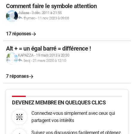
Comment faire le symbole attention
Juliaaa
-
3 déc. 2011 à 21:55
thymeo
-
11 nov. 2023 à 09:08
17 réponses
Alt + = un égal barré = différence !
KAPAZZA
-
19 mars 2013 à 20:30
benj
-
21 mars 2020 à 12:10
7 réponses
DEVENEZ MEMBRE EN QUELQUES CLICS
Connectez-vous simplement avec ceux qui
partagent vos intérêts
Suivez vos discussions facilement et obtenez