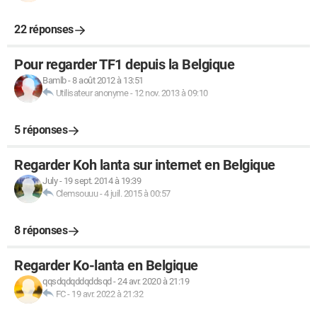
22 réponses
Pour regarder TF1 depuis la Belgique
Bamlb
-
8 août 2012 à 13:51
Utilisateur anonyme
-
12 nov. 2013 à 09:10
5 réponses
Regarder Koh lanta sur internet en Belgique
July
-
19 sept. 2014 à 19:39
Clemsouuu
-
4 juil. 2015 à 00:57
8 réponses
Regarder Ko-lanta en Belgique
qqsdqdqddqddsqd
-
24 avr. 2020 à 21:19
FC
-
19 avr. 2022 à 21:32