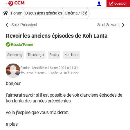
Question
Forum
Discussions générales
Cinéma / Télé
Sujet Précédent
Sujet Suivant
Revoir les anciens épisodes de Koh Lanta
Résolu/Fermé
Streaming
Telecharger
Replay
Koh lanta
Elador
-
Modifié le 16 nov. 2021 à 11:31
amel71amel -
10 déc. 2010 à 12:22
bonjour
j'aimerai savoir si il est possible de voir d'anciens épisodes de
koh lanta des années précédentes.
voila j'espère que vous m'aiderez.
a plus.