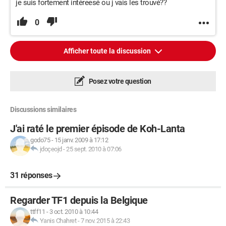
je suis fortement intéreesé ou j vais les trouvé??
0
Afficher toute la discussion
Posez votre question
Discussions similaires
J'ai raté le premier épisode de Koh-Lanta
godo75
-
15 janv. 2009 à 17:12
jdoçeojd
-
25 sept. 2010 à 07:06
31 réponses
Regarder TF1 depuis la Belgique
ttff11
-
3 oct. 2010 à 10:44
Yanis Chahret
-
7 nov. 2015 à 22:43