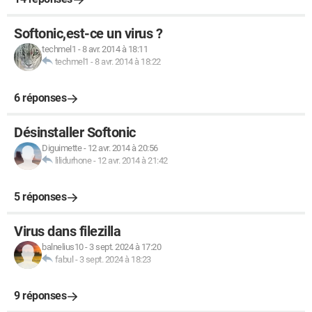
Softonic,est-ce un virus ?
techmel1
-
8 avr. 2014 à 18:11
techmel1
-
8 avr. 2014 à 18:22
6 réponses
Désinstaller Softonic
Diguimette
-
12 avr. 2014 à 20:56
lilidurhone
-
12 avr. 2014 à 21:42
5 réponses
Virus dans filezilla
balnelius10
-
3 sept. 2024 à 17:20
fabul
-
3 sept. 2024 à 18:23
9 réponses