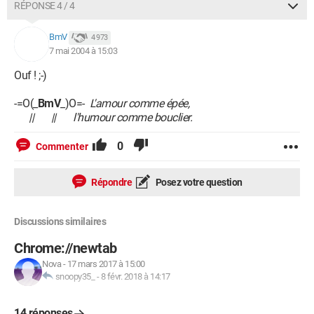
RÉPONSE 4 / 4
BmV
4 973
7 mai 2004 à 15:03
Ouf ! ;-)
-=O(_
BmV
_)O=-
L'amour comme épée,
|| || l'humour comme bouclier.
0
Commenter
Répondre
Posez votre question
Discussions similaires
Chrome://newtab
Nova
-
17 mars 2017 à 15:00
snoopy35_
-
8 févr. 2018 à 14:17
14 réponses