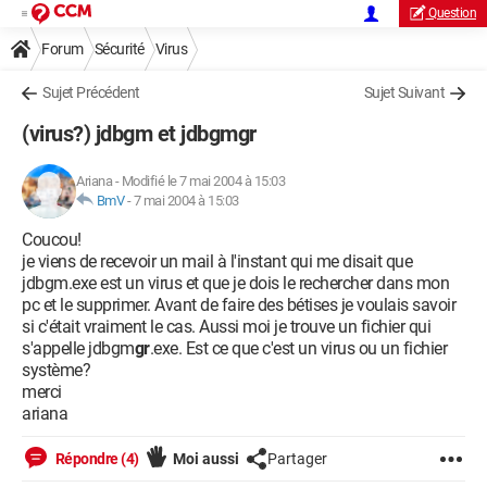
Question
Forum
Sécurité
Virus
Sujet Précédent
Sujet Suivant
(virus?) jdbgm et jdbgmgr
Ariana
-
Modifié le 7 mai 2004 à 15:03
BmV
-
7 mai 2004 à 15:03
Coucou!
je viens de recevoir un mail à l'instant qui me disait que
jdbgm.exe est un virus et que je dois le rechercher dans mon
pc et le supprimer. Avant de faire des bétises je voulais savoir
si c'était vraiment le cas. Aussi moi je trouve un fichier qui
s'appelle jdbgm
gr
.exe. Est ce que c'est un virus ou un fichier
système?
merci
ariana
Répondre (4)
Moi aussi
Partager