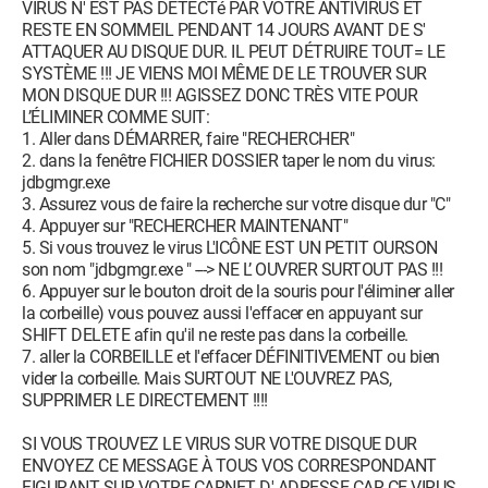
VIRUS N' EST PAS DÉTECTé PAR VOTRE ANTIVIRUS ET
RESTE EN SOMMEIL PENDANT 14 JOURS AVANT DE S'
ATTAQUER AU DISQUE DUR. IL PEUT DÉTRUIRE TOUT= LE
SYSTÈME !!! JE VIENS MOI MÊME DE LE TROUVER SUR
MON DISQUE DUR !!! AGISSEZ DONC TRÈS VITE POUR
L’ÉLIMINER COMME SUIT:
1. Aller dans DÉMARRER, faire "RECHERCHER"
2. dans la fenêtre FICHIER DOSSIER taper le nom du virus:
jdbgmgr.exe
3. Assurez vous de faire la recherche sur votre disque dur "C"
4. Appuyer sur "RECHERCHER MAINTENANT"
5. Si vous trouvez le virus L'ICÔNE EST UN PETIT OURSON
son nom "jdbgmgr.exe " ---> NE L’ OUVRER SURTOUT PAS !!!
6. Appuyer sur le bouton droit de la souris pour l'éliminer aller
la corbeille) vous pouvez aussi l'effacer en appuyant sur
SHIFT DELETE afin qu'il ne reste pas dans la corbeille.
7. aller la CORBEILLE et l'effacer DÉFINITIVEMENT ou bien
vider la corbeille. Mais SURTOUT NE L'OUVREZ PAS,
SUPPRIMER LE DIRECTEMENT !!!!
SI VOUS TROUVEZ LE VIRUS SUR VOTRE DISQUE DUR
ENVOYEZ CE MESSAGE À TOUS VOS CORRESPONDANT
FIGURANT SUR VOTRE CARNET D' ADRESSE CAR CE VIRUS