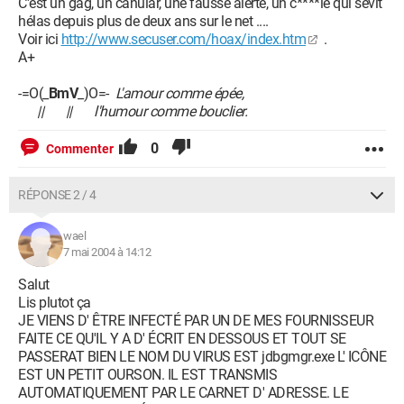
C'est un gag, un canular, une fausse alerte, un c****ie qui sévit
hélas depuis plus de deux ans sur le net ....
Voir ici
http://www.secuser.com/hoax/index.htm
.
A+
-=O(_
BmV
_)O=-
L'amour comme épée,
|| || l'humour comme bouclier.
0
Commenter
RÉPONSE 2 / 4
wael
7 mai 2004 à 14:12
Salut
Lis plutot ça
JE VIENS D' ÊTRE INFECTÉ PAR UN DE MES FOURNISSEUR
FAITE CE QU'IL Y A D' ÉCRIT EN DESSOUS ET TOUT SE
PASSERAT BIEN LE NOM DU VIRUS EST jdbgmgr.exe L' ICÔNE
EST UN PETIT OURSON. IL EST TRANSMIS
AUTOMATIQUEMENT PAR LE CARNET D' ADRESSE. LE