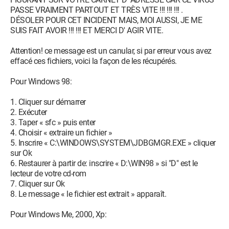
PASSE VRAIMENT PARTOUT ET TRÈS VITE !!! !!! !!! .
DÉSOLER POUR CET INCIDENT MAIS, MOI AUSSI, JE ME
SUIS FAIT AVOIR !!! !!! ET MERCI D' AGIR VITE.
Attention! ce message est un canular, si par erreur vous avez
effacé ces fichiers, voici la façon de les récupérés.
Pour Windows 98:
1. Cliquer sur démarrer
2. Exécuter
3. Taper « sfc » puis enter
4. Choisir « extraire un fichier »
5. Inscrire « C:\WINDOWS\SYSTEM\JDBGMGR.EXE » cliquer
sur Ok
6. Restaurer à partir de: inscrire « D:\WIN98 » si "D" est le
lecteur de votre cd-rom
7. Cliquer sur Ok
8. Le message « le fichier est extrait » apparaît.
Pour Windows Me, 2000, Xp: