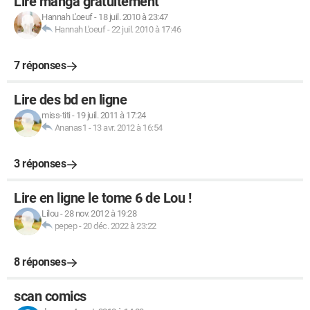
Lire manga gratuitement
Hannah L'oeuf
-
18 juil. 2010 à 23:47
Hannah L'oeuf
-
22 juil. 2010 à 17:46
7 réponses
Lire des bd en ligne
miss-titi
-
19 juil. 2011 à 17:24
Ananas1
-
13 avr. 2012 à 16:54
3 réponses
Lire en ligne le tome 6 de Lou !
Lilou
-
28 nov. 2012 à 19:28
pepep
-
20 déc. 2022 à 23:22
8 réponses
scan comics