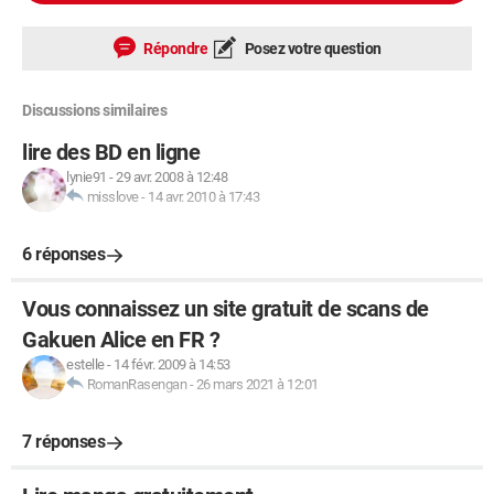
Répondre
Posez votre question
Discussions similaires
lire des BD en ligne
lynie91
-
29 avr. 2008 à 12:48
misslove
-
14 avr. 2010 à 17:43
6 réponses
Vous connaissez un site gratuit de scans de
Gakuen Alice en FR ?
estelle
-
14 févr. 2009 à 14:53
RomanRasengan
-
26 mars 2021 à 12:01
7 réponses