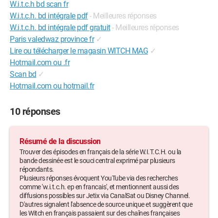
W.i.t.c.h bd scan fr
W.i.t.c.h. bd intégrale pdf
- Meilleures réponses
W.i.t.c.h. bd intégrale pdf gratuit
- Meilleures réponses
Paris valedwaz province fr
✓
Lire ou télécharger le magasin WITCH MAG
✓
Hotmail.com ou .fr
Scan bd
✓
Hotmail.com ou hotmail.fr
10 réponses
Résumé de la discussion
Trouver des épisodes en français de la série W.I.T.C.H. ou la
bande dessinée est le souci central exprimé par plusieurs
répondants.
Plusieurs réponses évoquent YouTube via des recherches
comme 'w.i.t.c.h. ep en francais', et mentionnent aussi des
diffusions possibles sur Jetix via CanalSat ou Disney Channel.
D'autres signalent l'absence de source unique et suggèrent que
les Witch en français passaient sur des chaînes françaises