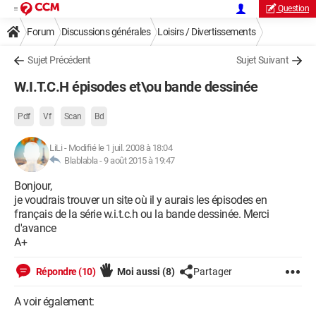
Question
Forum
Discussions générales
Loisirs / Divertissements
Sujet Précédent
Sujet Suivant
W.I.T.C.H épisodes et\ou bande dessinée
Pdf
Vf
Scan
Bd
LiLi
-
Modifié le 1 juil. 2008 à 18:04
Blablabla -
9 août 2015 à 19:47
Bonjour,
je voudrais trouver un site où il y aurais les épisodes en
français de la série w.i.t.c.h ou la bande dessinée. Merci
d'avance
A+
Répondre (10)
Moi aussi
(8)
Partager
A voir également: