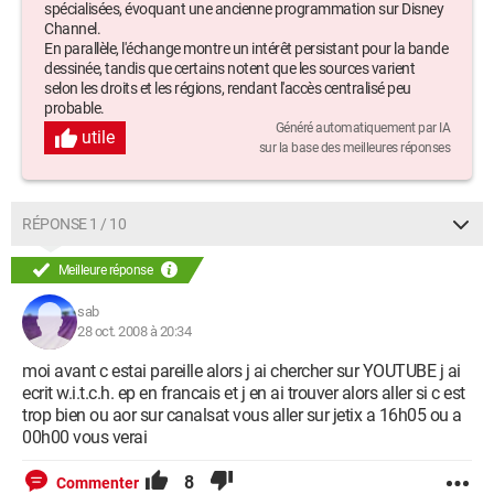
spécialisées, évoquant une ancienne programmation sur Disney
Channel.
En parallèle, l'échange montre un intérêt persistant pour la bande
dessinée, tandis que certains notent que les sources varient
selon les droits et les régions, rendant l'accès centralisé peu
probable.
Généré automatiquement par IA
utile
sur la base des meilleures réponses
RÉPONSE 1 / 10
Meilleure réponse
sab
28 oct. 2008 à 20:34
moi avant c estai pareille alors j ai chercher sur YOUTUBE j ai
ecrit w.i.t.c.h. ep en francais et j en ai trouver alors aller si c est
trop bien ou aor sur canalsat vous aller sur jetix a 16h05 ou a
00h00 vous verai
8
Commenter