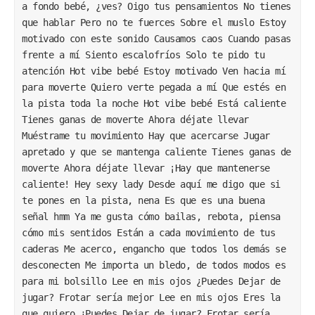
a fondo bebé, ¿ves? Oigo tus pensamientos No tienes 
que hablar Pero no te fuerces Sobre el muslo Estoy 
motivado con este sonido Causamos caos Cuando pasas 
frente a mí Siento escalofríos Solo te pido tu 
atención Hot vibe bebé Estoy motivado Ven hacia mí 
para moverte Quiero verte pegada a mí Que estés en 
la pista toda la noche Hot vibe bebé Está caliente 
Tienes ganas de moverte Ahora déjate llevar 
Muéstrame tu movimiento Hay que acercarse Jugar 
apretado y que se mantenga caliente Tienes ganas de 
moverte Ahora déjate llevar ¡Hay que mantenerse 
caliente! Hey sexy lady Desde aquí me digo que si 
te pones en la pista, nena Es que es una buena 
señal hmm Ya me gusta cómo bailas, rebota, piensa 
cómo mis sentidos Están a cada movimiento de tus 
caderas Me acerco, engancho que todos los demás se 
desconecten Me importa un bledo, de todos modos es 
para mi bolsillo Lee en mis ojos ¿Puedes Dejar de 
jugar? Frotar sería mejor Lee en mis ojos Eres la 
que quiero ¿Puedes Dejar de jugar? Frotar sería 