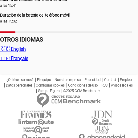
a las 15:41
Duración de la batería del teléfono móvil
a las 15:32
OTROS IDIOMAS
🇬🇧
English
🇫🇷
Français
¿Quiénes somos?
El equipo
Nuestra empresa
Publicidad
Contact
Empleo
Datos personales
Configurar cookies
Condiciones de uso
RSS
Avisos legales
Groupe Figaro
©2025 CCM Benchmark