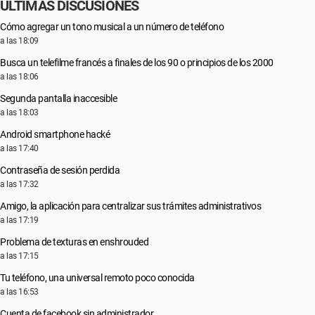
ÚLTIMAS DISCUSIONES
Cómo agregar un tono musical a un número de teléfono
a las 18:09
Busca un telefilme francés a finales de los 90 o principios de los 2000
a las 18:06
Segunda pantalla inaccesible
a las 18:03
Android smartphone hacké
a las 17:40
Contraseña de sesión perdida
a las 17:32
Amigo, la aplicación para centralizar sus trámites administrativos
a las 17:19
Problema de texturas en enshrouded
a las 17:15
Tu teléfono, una universal remoto poco conocida
a las 16:53
Cuenta de facebook sin administrador