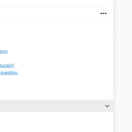
 sms
ución!)
 question.