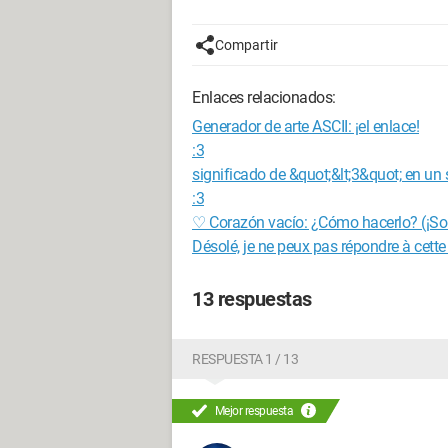
Compartir
Enlaces relacionados:
Generador de arte ASCII: ¡el enlace!
:3
significado de &quot;&lt;3&quot; en un
:3
♡ Corazón vacío: ¿Cómo hacerlo? (¡Sol
Désolé, je ne peux pas répondre à cette
13 respuestas
RESPUESTA 1 / 13
Mejor respuesta