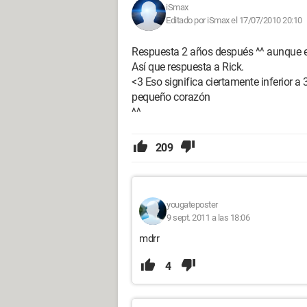
iSmax
Editado por iSmax el 17/07/2010 20:10
Respuesta 2 años después ^^ aunque e
Así que respuesta a Rick.
<3 Eso significa ciertamente inferior a
pequeño corazón
^^
209
yougateposter
9 sept. 2011 a las 18:06
mdrr
4