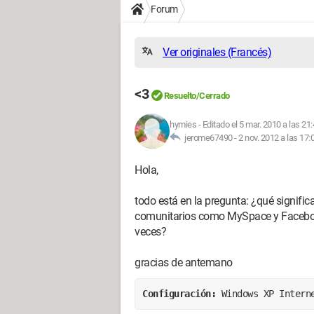
Forum
Ver originales (Francés)
<3
Resuelto/Cerrado
hymies
-
Editado el 5 mar. 2010 a las 21
jerome67490 -
2 nov. 2012 a las 17:
Hola,
todo está en la pregunta: ¿qué significa
comunitarios como MySpace y Facebook,
veces?
gracias de antemano
Configuración: 
Windows XP Intern