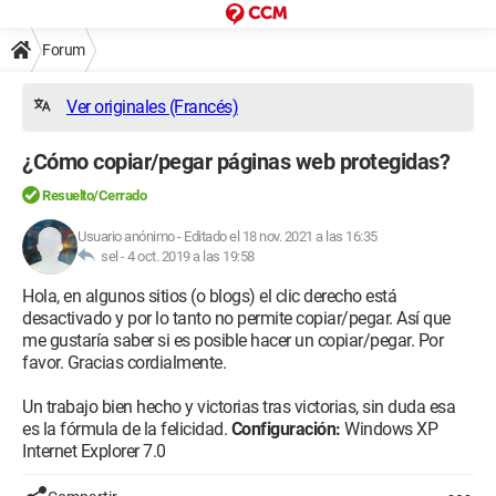
Forum
Ver originales (Francés)
¿Cómo copiar/pegar páginas web protegidas?
Resuelto/Cerrado
Usuario anónimo
-
Editado el 18 nov. 2021 a las 16:35
sel -
4 oct. 2019 a las 19:58
Hola, en algunos sitios (o blogs) el clic derecho está
desactivado y por lo tanto no permite copiar/pegar. Así que
me gustaría saber si es posible hacer un copiar/pegar. Por
favor. Gracias cordialmente.
Un trabajo bien hecho y victorias tras victorias, sin duda esa
es la fórmula de la felicidad.
Configuración:
Windows XP
Internet Explorer 7.0