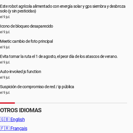
Este robot agrícola alimentado con energía solar y gps siembra y desbroza
solo (y sin pesticidas)
el 9 jul.
Icono de bloqueo desaparecido
el 9 jul.
Meetic cambio de foto principal
el 9 jul.
Evita tomar la ruta el 1 de agosto, el peor día de los atascos de verano.
el 9 jul.
Auto-invoked js function
el 9 jul.
Suspición de compromiso de red / ip pública
el 9 jul.
OTROS IDIOMAS
🇬🇧
English
🇫🇷
Français