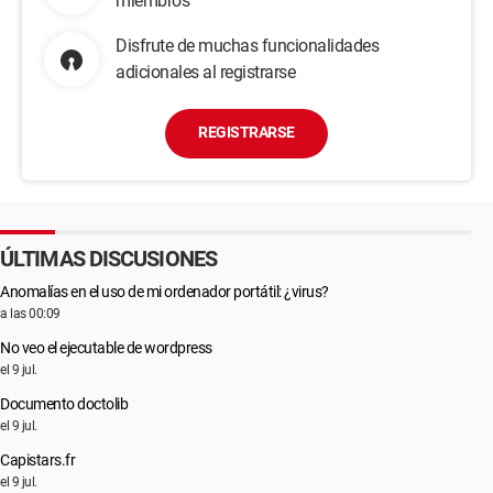
miembros
Disfrute de muchas funcionalidades
adicionales al registrarse
REGISTRARSE
ÚLTIMAS DISCUSIONES
Anomalías en el uso de mi ordenador portátil: ¿virus?
a las 00:09
No veo el ejecutable de wordpress
el 9 jul.
Documento doctolib
el 9 jul.
Capistars.fr
el 9 jul.