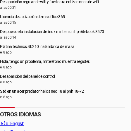
Desaparición regular de wifi y fuertes ralentizaciones de wifi
a las 00:21
Licencia de activación de ms office 365
a las 00:15
Después de la instalación de linux mint en un hp elitebook 8570
a las 00:14
Platina technics slb210 inalámbrica de masa
el 8 ago.
Hola, tengo un problema, mi teléfono muestra register.
el 8 ago.
Desaparición del panel de control
el 8 ago.
Ssd en un acer predator helios neo 18 ai pnh 18-72
el 8 ago.
OTROS IDIOMAS
🇬🇧
English