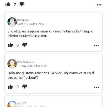
7
toxi-gaçon
8 oct. 2008 a las 09:12
El código es: esquina superior derecha triángulo, triángulo
inferior izquierdo cruz, cruz.
0
luca-espagna
12 may. 2009 a las 19:03
Hola, me gustaría saber en GTA Vice City cómo volar en el
aire como “redboul”?
0
nico 22