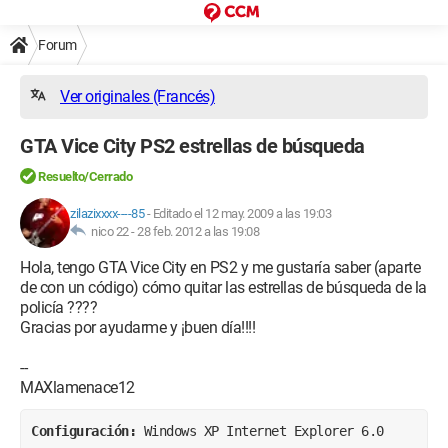
Forum
Ver originales (Francés)
GTA Vice City PS2 estrellas de búsqueda
Resuelto/Cerrado
zilazixxxx----85
-
Editado el 12 may. 2009 a las 19:03
nico 22 -
28 feb. 2012 a las 19:08
Hola, tengo GTA Vice City en PS2 y me gustaría saber (aparte
de con un código) cómo quitar las estrellas de búsqueda de la
policía ????
Gracias por ayudarme y ¡buen día!!!!
--
MAXlamenace12
Configuración: 
Windows XP Internet Explorer 6.0