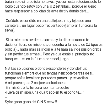
bajan solo si la policía no te ve… yo, con esta solución, solo lo
logro cuando estoy con una, o 2 estrellas… porque el juego
hace reaparecer a policías delante de ti y detrás de ti…
-Quédate escondido en una callejuela muy lejos de una
carretera… un lugar poco frecuentado (también funciona la
selva).
-Si tu miedo es perder tus armas y tu dinero cuando te
detienen fuera de misiones, encuentra a la novia de CJ (que es
policía)… nada más salir con ella te hará salir de prisión gratis
y sin perder tus armas… Pero ya que estás al principio, no
busques… es en la última parte del juego…
NB: las soluciones o dónde esconderse y dónde huir,
funcionan siempre que no tengas helicópteros tras de ti…
porque ahí te localizan por todas partes… y te vacilan…
A mi parecer, las 2 mejores soluciones :
-En misión, el taller para repintar tu coche
-Fuera de misión, una guardado en tu escondite… "
--
Sylar gnoo gnoo del G N S crew !!