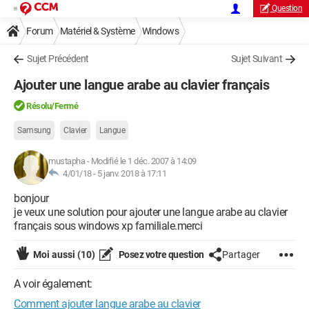
Question
Forum
Matériel & Système
Windows
Sujet Précédent
Sujet Suivant
Ajouter une langue arabe au clavier français
Résolu/Fermé
Samsung
Clavier
Langue
mustapha
-
Modifié le 1 déc. 2007 à 14:09
4/01/18 -
5 janv. 2018 à 17:11
bonjour
je veux une solution pour ajouter une langue arabe au clavier
français sous windows xp familiale.merci
Moi aussi
(10)
Posez votre question
Partager
A voir également:
Comment ajouter langue arabe au clavier