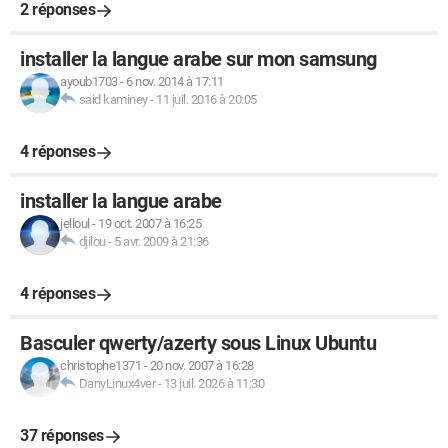
2 réponses
installer la langue arabe sur mon samsung
ayoub1703
-
6 nov. 2014 à 17:11
said kaminey
-
11 juil. 2016 à 20:05
4 réponses
installer la langue arabe
jelloul
-
19 oct. 2007 à 16:25
djilou
-
5 avr. 2009 à 21:36
4 réponses
Basculer qwerty/azerty sous Linux Ubuntu
christophe1371
-
20 nov. 2007 à 16:28
DanyLinux4ver
-
13 juil. 2026 à 11:30
37 réponses