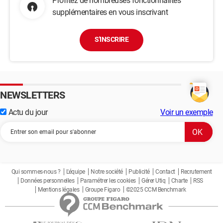
Profitez de nombreuses fonctionnalités
supplémentaires en vous inscrivant
S'INSCRIRE
NEWSLETTERS
Actu du jour
Voir un exemple
Qui sommes-nous ?
L'équipe
Notre société
Publicité
Contact
Recrutement
Données personnelles
Paramétrer les cookies
Gérer Utiq
Charte
RSS
Mentions légales
Groupe Figaro
©2025 CCM Benchmark