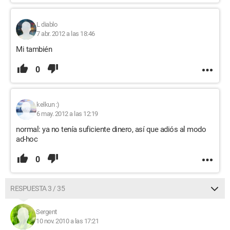
L diablo
7 abr. 2012 a las 18:46
Mi también
0
kelkun :)
6 may. 2012 a las 12:19
normal: ya no tenía suficiente dinero, así que adiós al modo
ad-hoc
0
RESPUESTA 3 / 35
Sergent
10 nov. 2010 a las 17:21