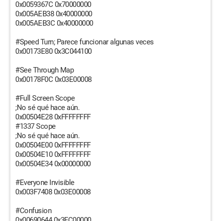
0x0059367C 0x70000000
0x005AEB38 0x40000000
0x005AEB3C 0x40000000
#Speed Turn; Parece funcionar algunas veces
0x00173E80 0x3C044100
#See Through Map
0x00178F0C 0x03E00008
#Full Screen Scope
;No sé qué hace aún.
0x00504E28 0xFFFFFFFF
#1337 Scope
;No sé qué hace aún.
0x00504E00 0xFFFFFFFF
0x00504E10 0xFFFFFFFF
0x00504E34 0x00000000
#Everyone Invisible
0x003F7408 0x03E00008
#Confusion
0x00690644 0x3FC00000