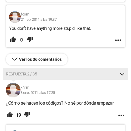
fcsm
21 feb. 2011 a las 19:37
You don’t have anything more stupid like that.
0
Ver los 36 comentarios
RESPUESTA 2 / 35
k4rim
8 ene. 2011 a las 17:25
¿Cómo se hacen los códigos? No sé por dónde empezar.
19