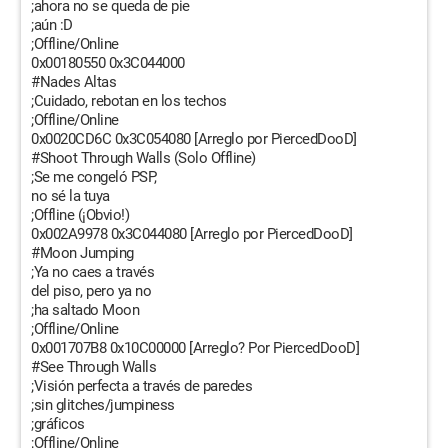
;ahora no se queda de pie
;aún :D
;Offline/Online
0x00180550 0x3C044000
#Nades Altas
;Cuidado, rebotan en los techos
;Offline/Online
0x0020CD6C 0x3C054080 [Arreglo por PiercedDooD]
#Shoot Through Walls (Solo Offline)
;Se me congeló PSP,
no sé la tuya
;Offline (¡Obvio!)
0x002A9978 0x3C044080 [Arreglo por PiercedDooD]
#Moon Jumping
;Ya no caes a través
del piso, pero ya no
;ha saltado Moon
;Offline/Online
0x001707B8 0x10C00000 [Arreglo? Por PiercedDooD]
#See Through Walls
;Visión perfecta a través de paredes
;sin glitches/jumpiness
;gráficos
;Offline/Online