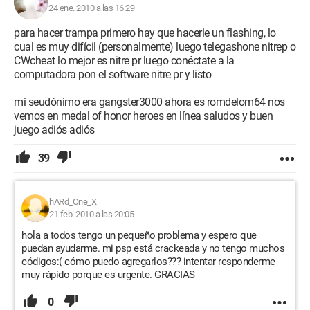
24 ene. 2010 a las 16:29
para hacer trampa primero hay que hacerle un flashing, lo
cual es muy difícil (personalmente) luego telegashone nitrep o
CWcheat lo mejor es nitre pr luego conéctate a la
computadora pon el software nitre pr y listo
mi seudónimo era gangster3000 ahora es romdelom64 nos
vemos en medal of honor heroes en línea saludos y buen
juego adiós adiós
39
hARd_One_X
21 feb. 2010 a las 20:05
hola a todos tengo un pequeño problema y espero que
puedan ayudarme. mi psp está crackeada y no tengo muchos
códigos:( cómo puedo agregarlos??? intentar responderme
muy rápido porque es urgente. GRACIAS
0