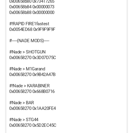
0x00658b80 0x73417265
0x00658b84 0x00000073
0x00658b88 0x00000000
#!RAPID FIRE1fastest
0x0054ED68 0x9F9F9F9F
#-----(NADE MODS)-----
#Nade > SHOTGUN
0x00658270 0x3D07D75C
#Nade > M1Garand
0x00658270 0x9B42A47B
#!Nade > KARABINER
0x00658270 0x668B0716
#Nade > BAR
0x00658270 0x1AA20FE4
#Nade > STG44
0x00658270 0x5D2EC45C