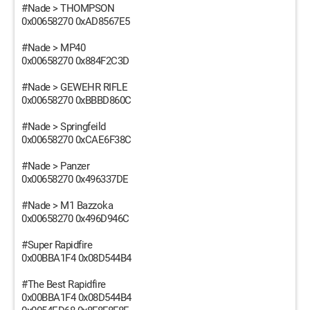
#Nade > THOMPSON
0x00658270 0xAD8567E5
#Nade > MP40
0x00658270 0x884F2C3D
#Nade > GEWEHR RIFLE
0x00658270 0xBBBD860C
#Nade > Springfeild
0x00658270 0xCAE6F38C
#Nade > Panzer
0x00658270 0x496337DE
#Nade > M1 Bazzoka
0x00658270 0x496D946C
#Super Rapidfire
0x00BBA1F4 0x08D544B4
#The Best Rapidfire
0x00BBA1F4 0x08D544B4