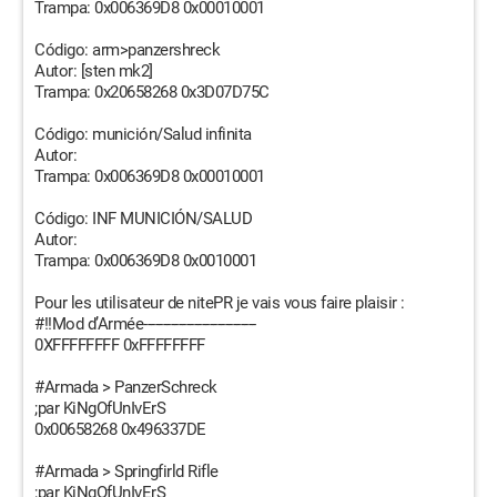
Trampa: 0x006369D8 0x00010001
Código: arm>panzershreck
Autor: [sten mk2]
Trampa: 0x20658268 0x3D07D75C
Código: munición/Salud infinita
Autor:
Trampa: 0x006369D8 0x00010001
Código: INF MUNICIÓN/SALUD
Autor:
Trampa: 0x006369D8 0x0010001
Pour les utilisateur de nitePR je vais vous faire plaisir :
#!!Mod d’Armée-----------------------------
0XFFFFFFFF 0xFFFFFFFF
#Armada > PanzerSchreck
;par KiNgOfUnIvErS
0x00658268 0x496337DE
#Armada > Springfirld Rifle
;par KiNgOfUnIvErS