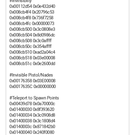
#Invinsibilty
0x00112d54 0x0e432d40
0x008cb4f4 0x20796c53
0x008cb4f8 0x736f7258
0x008cb4fc 0x00000073
0x008cb500 0x3c0808e3
0x008cb504 0x8d0986dc
0x008cb508 0x3c0affff
0x008cb50c 0x354affff
0x008cb510 0xad2a04c4
0x008cb518 0x03e00008
0x008cb51c 0x0e2600dd
#Invisible Pistol/Nades
0x00176358 0x03E00008
0x0017635C 0x00000000
#Teleport to Spawn Points
0x00439d78 0x0a70000c
0x01400030 0x8f393620
0x01400034 0x3c0908d8
0x01400038 0x3c1808d4
0x0140003c 0x871842b0
0x01400040 0x240f0080