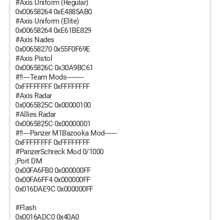
#Axis Uniform (Regular)
0x00658264 0xE4885AB0
#Axis Uniform (Elite)
0x00658264 0xE61BE829
#Axis Nades
0x00658270 0x55F0F69E
#Axis Pistol
0x0065826C 0x30A9BC61
#!!----Team Mods----------
0xFFFFFFFF 0xFFFFFFFF
#Axis Radar
0x0065825C 0x00000100
#Allies Radar
0x0065825C 0x00000001
#!!----Panzer M1Bazooka Mod-------
0xFFFFFFFF 0xFFFFFFFF
#PanzerSchreck Mod 0/1000
;Port DM
0x00FA6FB0 0x000000FF
0x00FA6FF4 0x000000FF
0x016DAE9C 0x000000FF
#Flash
0x0016ADC0 0x40A0