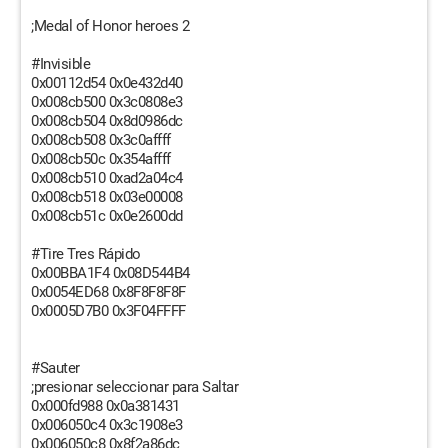
;Medal of Honor heroes 2
#Invisible
0x00112d54 0x0e432d40
0x008cb500 0x3c0808e3
0x008cb504 0x8d0986dc
0x008cb508 0x3c0affff
0x008cb50c 0x354affff
0x008cb510 0xad2a04c4
0x008cb518 0x03e00008
0x008cb51c 0x0e2600dd
#Tire Tres Rápido
0x00BBA1F4 0x08D544B4
0x0054ED68 0x8F8F8F8F
0x0005D7B0 0x3F04FFFF
#Sauter
;presionar seleccionar para Saltar
0x000fd988 0x0a381431
0x006050c4 0x3c1908e3
0x006050c8 0x8f2a86dc