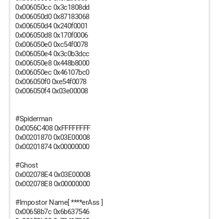
0x006050cc 0x3c1808dd
0x006050d0 0x87183068
0x006050d4 0x240f0001
0x006050d8 0x170f0006
0x006050e0 0xc54f0078
0x006050e4 0x3c0b3dcc
0x006050e8 0x448b8000
0x006050ec 0x46107bc0
0x006050f0 0xe54f0078
0x006050f4 0x03e00008
#Spiderman
0x0056C408 0xFFFFFFFF
0x00201870 0x03E00008
0x00201874 0x00000000
#Ghost
0x002078E4 0x03E00008
0x002078E8 0x00000000
#Impostor Name[ ****erAss ]
0x00658b7c 0x6b637546