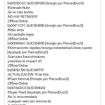
0x00355CAC 0x3C05F000 [Arreglo por PiercedDooD]
#Grenade Nuke
;Se ve más bonito,
;NO HAY RETRASO!!!
;Offline/Online
0x00411CFC 0x3C064080 [Arreglo por PiercedDooD]
#Más atrás
;Sin pantalla negra
;Offline/Online
0x000849AC 0x3C054040 [Arreglo por PiercedDooD]
#Animaciones rápidas/recarga instantánea/Líneas suaves
[Ajustado por PiercedDooD]
;Gran para francotiradores
;¡mientras te mojas!! xD
;Offline/Online
0x0005D7B0 0x3C04FFFF
;ACTUALIZACIÓN 19 de Feb:
#Flash Normal [Portado por PiercedDooD]
;Offline/Online
0x0016ADC0 0x3C0440A0
#Super Flash [Ajustado por PiercedDooD]
;No lo recomendaría
;cualquier valor por encima de