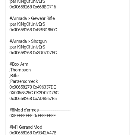
;par KiNgOfUnIvErS
0x00658268 0x668BO716
#Armada > Gewehr Rifle
;par KiNgOfUnIvErS
0x00658268 0xBBBD860C
#Armada > Shotgun
;par KiNgOfUnIvErS
0x00658268 0x3D07D75C
#Box Arm
;Thompson
;Rifle
;Panzerschreck
0x00658270 0x496337DE
0X0065826C 0X3D07D75C
0x00658268 0xAD8567E5
#!!Mod d’armes------------------------------
0XFFFFFFFF 0xFFFFFFFF
#M1 Garand Mod
0x00658268 0x9B42A47B