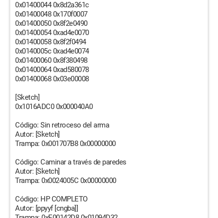
0x01400044 0x8d2a361c
0x01400048 0x170f0007
0x01400050 0x8f2e0490
0x01400054 0xad4e0070
0x01400058 0x8f2f0494
0x0140005c 0xad4e0074
0x01400060 0x8f380498
0x01400064 0xad580078
0x01400068 0x03e00008
[Sketch]
0x1016ADC0 0x000040A0
Código: Sin retroceso del arma
Autor: [Sketch]
Trampa: 0x001707B8 0x00000000
Código: Caminar a través de paredes
Autor: [Sketch]
Trampa: 0x0024005C 0x00000000
Código: HP COMPLETO
Autor: [ppyyf [cngba]]
Trampa: 0xE00142D8 0x01094D32