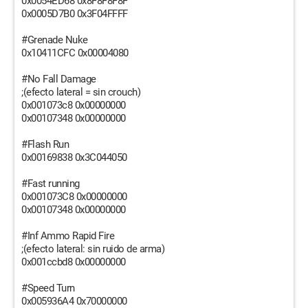
0x0054ED68 0x8F8F8F8F
0x0005D7B0 0x3F04FFFF
#Grenade Nuke
0x10411CFC 0x00004080
#No Fall Damage
;(efecto lateral = sin crouch)
0x001073c8 0x00000000
0x00107348 0x00000000
#Flash Run
0x00169838 0x3C044050
#Fast running
0x001073C8 0x00000000
0x00107348 0x00000000
#Inf Ammo Rapid Fire
;(efecto lateral: sin ruido de arma)
0x001ccbd8 0x00000000
#Speed Turn
0x005936A4 0x70000000