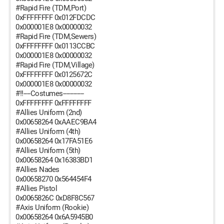
#Rapid Fire (TDM,Port)
0xFFFFFFFF 0x012FDCDC
0x000001E8 0x00000032
#Rapid Fire (TDM,Sewers)
0xFFFFFFFF 0x0113CCBC
0x000001E8 0x00000032
#Rapid Fire (TDM,Village)
0xFFFFFFFF 0x0125672C
0x000001E8 0x00000032
#!!----Costumes------------
0xFFFFFFFF 0xFFFFFFFF
#Allies Uniform (2nd)
0x00658264 0xAAEC9BA4
#Allies Uniform (4th)
0x00658264 0x17FA51E6
#Allies Uniform (5th)
0x00658264 0x16383BD1
#Allies Nades
0x00658270 0x564454F4
#Allies Pistol
0x0065826C 0xD8F8C567
#Axis Uniform (Rookie)
0x00658264 0x6A5945B0