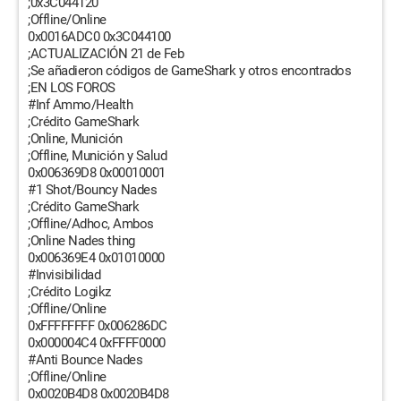
;0x3C044120
;Offline/Online
0x0016ADC0 0x3C044100
;ACTUALIZACIÓN 21 de Feb
;Se añadieron códigos de GameShark y otros encontrados
;EN LOS FOROS
#Inf Ammo/Health
;Crédito GameShark
;Online, Munición
;Offline, Munición y Salud
0x006369D8 0x00010001
#1 Shot/Bouncy Nades
;Crédito GameShark
;Offline/Adhoc, Ambos
;Online Nades thing
0x006369E4 0x01010000
#Invisibilidad
;Crédito Logikz
;Offline/Online
0xFFFFFFFF 0x006286DC
0x000004C4 0xFFFF0000
#Anti Bounce Nades
;Offline/Online
0x0020B4D8 0x0020B4D8