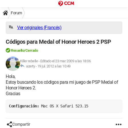
Forum
Ver originales (Francés)
Códigos para Medal of Honor Heroes 2 PSP
Resuelto/Cerrado
Killer rebelle
-
Editado el 23 mar. 2009 a las 18:06
azerty -
19 jul. 2012 a las 10:49
Hola,
Estoy buscando los códigos para mi juego de PSP Medal of
Honor Heroes 2.
Gracias
Configuración: 
Mac OS X Safari 523.15
Compartir