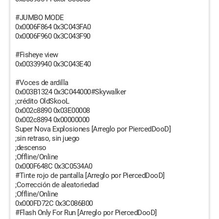
#JUMBO MODE
0x0006F864 0x3C043FA0
0x0006F960 0x3C043F90
#Fisheye view
0x00339940 0x3C043E40
#Voces de ardilla
0x003B1324 0x3C044000#Skywalker
;crédito OldSkooL
0x002c8890 0x03E00008
0x002c8894 0x00000000
Super Nova Explosiones [Arreglo por PiercedDooD]
;sin retraso, sin juego
;descenso
;Offline/Online
0x000F648C 0x3C0534A0
#Tinte rojo de pantalla [Arreglo por PiercedDooD]
;Corrección de aleatoriedad
;Offline/Online
0x000FD72C 0x3C086B00
#Flash Only For Run [Arreglo por PiercedDooD]