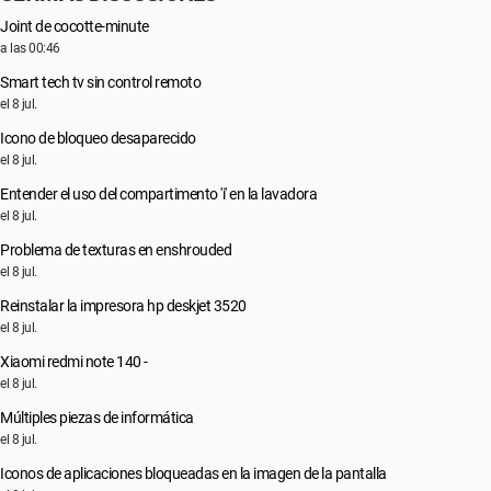
Joint de cocotte-minute
a las 00:46
Smart tech tv sin control remoto
el 8 jul.
Icono de bloqueo desaparecido
el 8 jul.
Entender el uso del compartimento 'i' en la lavadora
el 8 jul.
Problema de texturas en enshrouded
el 8 jul.
Reinstalar la impresora hp deskjet 3520
el 8 jul.
Xiaomi redmi note 140 -
el 8 jul.
Múltiples piezas de informática
el 8 jul.
Iconos de aplicaciones bloqueadas en la imagen de la pantalla