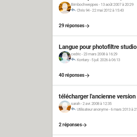
Bimbochweppes
-
13 août 2007 à 20:29
Chris 94
-
22 mai 2012 à 15:43
29 réponses
Langue pour photofiltre studio
cedric
-
23 mars 2008 à 16:29
Kontary
-
5 juil. 2026 à 06:13
40 réponses
télécharger l'ancienne version
sarah
-
2 avr. 2008 à 12:35
Utilisateur anonyme
-
6 mars 2013 à 2
2 réponses