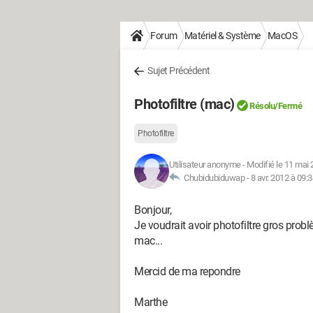
Forum
Matériel & Système
MacOS
Sujet Précédent
Photofiltre (mac)
Résolu/Fermé
Photofiltre
Utilisateur anonyme
-
Modifié le 11 mai 
Chubidubiduwap -
8 avr. 2012 à 09:
Bonjour,
Je voudrait avoir photofiltre gros probl
mac...
Mercid de ma repondre
Marthe