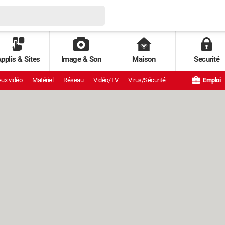
pplis & Sites
Image & Son
Maison
Securité
ux vidéo
Matériel
Réseau
Vidéo/TV
Virus/Sécurité
Emploi