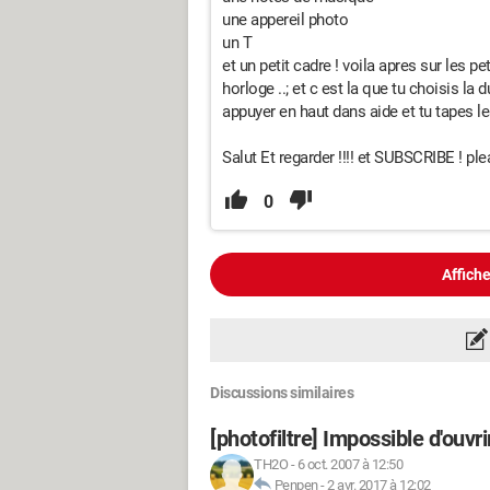
une appereil photo
un T
et un petit cadre ! voila apres sur les pet
horloge ..; et c est la que tu choisis la 
appuyer en haut dans aide et tu tapes le
Salut Et regarder !!!! et SUBSCRIBE ! 
0
Affiche
Discussions similaires
[photofiltre] Impossible d'ouvr
TH2O
-
6 oct. 2007 à 12:50
Penpen
-
2 avr. 2017 à 12:02