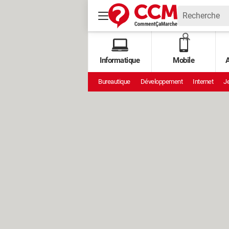
Informatique
Mobile
A
Bureautique
Développement
Internet
Je