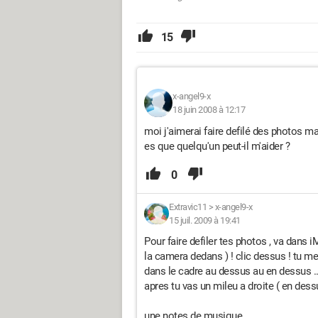
15
x-angel9-x
18 juin 2008 à 12:17
moi j'aimerai faire defilé des photos mai
es que quelqu'un peut-il m'aider ?
0
Extravic11
>
x-angel9-x
15 juil. 2009 à 19:41
Pour faire defiler tes photos , va dans i
la camera dedans ) ! clic dessus ! tu me
dans le cadre au dessus au en dessus ...
apres tu vas un mileu a droite ( en dessu
une notes de musique