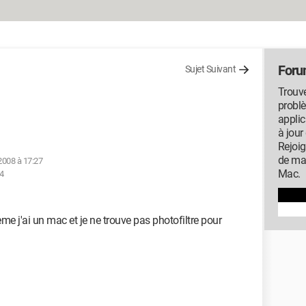
For
Sujet Suivant
Trouve
probl
applic
à jour
Rejoi
de ma
2008 à 17:27
Mac.
34
ème j'ai un mac et je ne trouve pas photofiltre pour