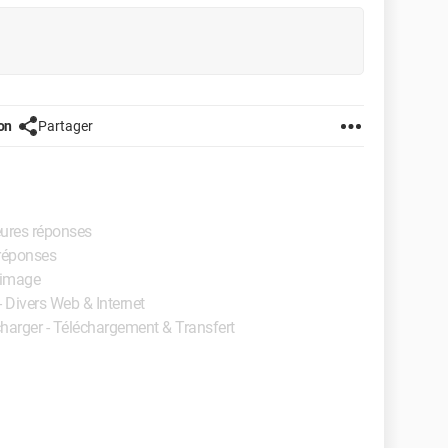
on
Partager
eures réponses
 réponses
d'image
- Divers Web & Internet
charger - Téléchargement & Transfert