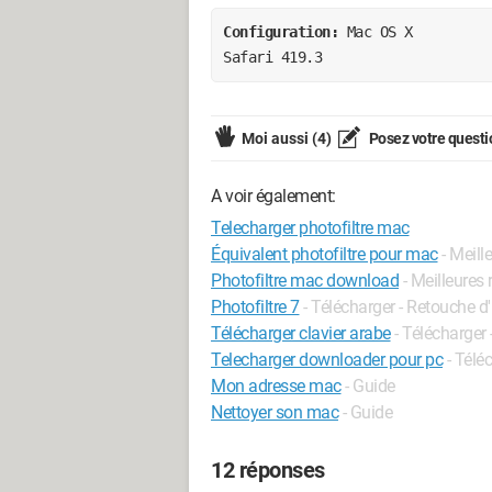
Configuration: 
Mac OS X

Safari 419.3
Moi aussi
(4)
Posez votre questi
A voir également:
Telecharger photofiltre mac
Équivalent photofiltre pour mac
- Meill
Photofiltre mac download
- Meilleures
Photofiltre 7
- Télécharger - Retouche 
Télécharger clavier arabe
- Télécharger 
Telecharger downloader pour pc
- Télé
Mon adresse mac
- Guide
Nettoyer son mac
- Guide
12 réponses