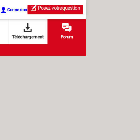
Posez votre
question
Connexion
Téléchargement
Forum