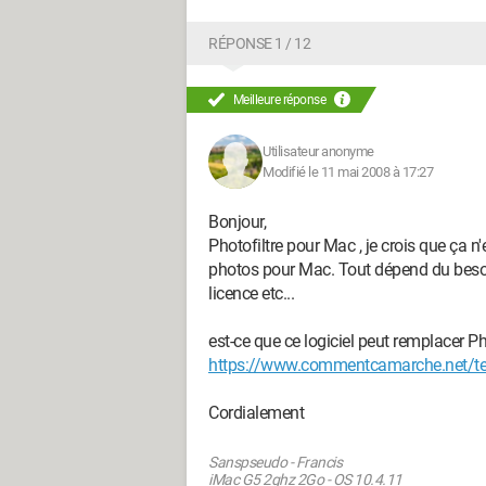
RÉPONSE 1 / 12
Meilleure réponse
Utilisateur anonyme
Modifié le 11 mai 2008 à 17:27
Bonjour,
Photofiltre pour Mac , je crois que ça n
photos pour Mac. Tout dépend du besoin
licence etc...
est-ce que ce logiciel peut remplacer Pho
https://www.commentcamarche.net/tel
Cordialement
Sanspseudo - Francis
iMac G5 2ghz 2Go - OS 10.4.11