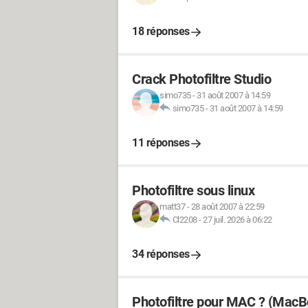
18 réponses
Crack Photofiltre Studio
simo735
-
31 août 2007 à 14:59
simo735
-
31 août 2007 à 14:59
11 réponses
Photofiltre sous linux
matt37
-
28 août 2007 à 22:59
Cl2208
-
27 juil. 2026 à 06:22
34 réponses
Photofiltre pour MAC ? (MacB