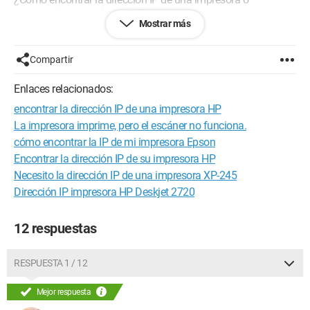
computadora simplemente?
Mostrar más
gracias por ayudarme, ya que tengo un gran problema desde
hace unos días
Compartir
Configuración: 
Windows XP Internet Explorer 6.0
Enlaces relacionados:
encontrar la dirección IP de una impresora HP
La impresora imprime, pero el escáner no funciona.
cómo encontrar la IP de mi impresora Epson
Encontrar la dirección IP de su impresora HP
Necesito la dirección IP de una impresora XP-245
Dirección IP impresora HP Deskjet 2720
12 respuestas
RESPUESTA 1 / 12
Mejor respuesta