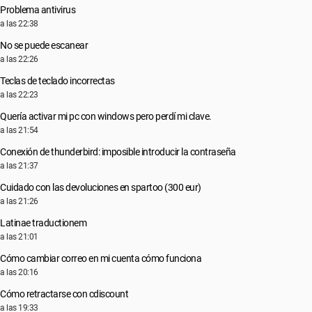
Problema antivirus
a las 22:38
No se puede escanear
a las 22:26
Teclas de teclado incorrectas
a las 22:23
Quería activar mi pc con windows pero perdí mi clave.
a las 21:54
Conexión de thunderbird: imposible introducir la contraseña
a las 21:37
Cuidado con las devoluciones en spartoo (300 eur)
a las 21:26
Latinae traductionem
a las 21:01
Cómo cambiar correo en mi cuenta cómo funciona
a las 20:16
Cómo retractarse con cdiscount
a las 19:33