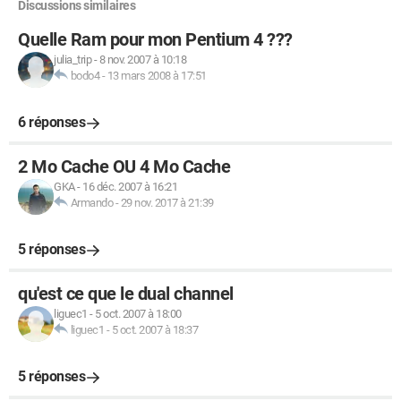
Discussions similaires
Quelle Ram pour mon Pentium 4 ???
julia_trip
-
8 nov. 2007 à 10:18
bodo4
-
13 mars 2008 à 17:51
6 réponses
2 Mo Cache OU 4 Mo Cache
GKA
-
16 déc. 2007 à 16:21
Armando
-
29 nov. 2017 à 21:39
5 réponses
qu'est ce que le dual channel
liguec1
-
5 oct. 2007 à 18:00
liguec1
-
5 oct. 2007 à 18:37
5 réponses