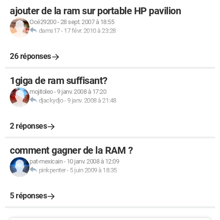
ajouter de la ram sur portable HP pavilion
Océ29200
-
28 sept. 2007 à 18:55
dams17
-
17 févr. 2010 à 23:28
26 réponses
1giga de ram suffisant?
mojitoleo
-
9 janv. 2008 à 17:20
djackydjo
-
9 janv. 2008 à 21:48
2 réponses
comment gagner de la RAM ?
pat-mexicain
-
10 janv. 2008 à 12:09
pinkpenter
-
5 juin 2009 à 18:35
5 réponses