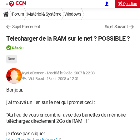
Question
Forum
Matériel & Système
Windows
Sujet Précédent
Sujet Suivant
Telecharger de la RAM sur le net ? POSSIBLE ?
Résolu
Ram
KyoLeDemon
-
Modifié le 9 déc. 2007 à 22:38
Vid_Beed -
18 oct. 2008 à 12:01
Bonjour,
j'ai trouvé un lien sur le net qui promet ceci :
"Au lieu de vous encombrer avec des barrettes de mémoire,
téléchargez directement 2Go de RAM !!! "
je n'ose pas cliquer ... :
http://haklia.free.fr/ram/