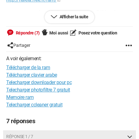
est-ce vraiment faisable de telecharger de la RAM au lieu
Afficher la suite
d'acheter des barettes ??
Merci d'avance pour vos réponses de PRO
Répondre (7)
Moi aussi
Posez votre question
++
Partager
Configuration: 
Windows XP

A voir également:
Internet Explorer 6.0
Télécharger de la ram
Télécharger clavier arabe
Telecharger downloader pour pc
Telecharger photofiltre 7 gratuit
Memoire ram
Telecharger ccleaner gratuit
7 réponses
RÉPONSE 1 / 7