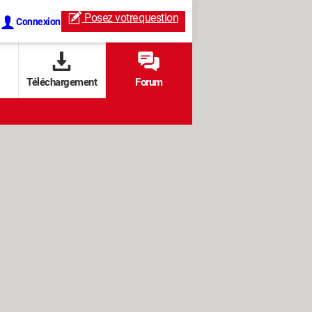
Posez votre
question
Connexion
Téléchargement
Forum