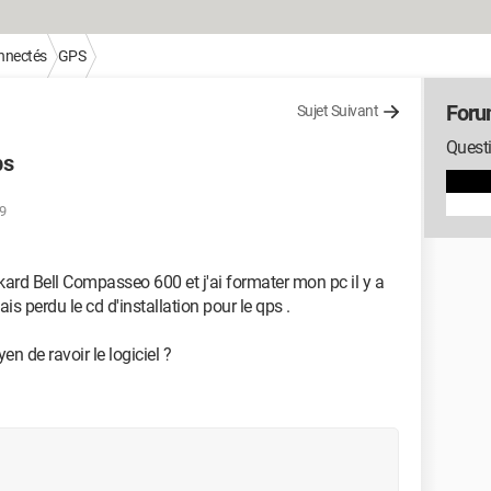
onnectés
GPS
For
Sujet Suivant
Questi
ps
09
kard Bell Compasseo 600 et j'ai formater mon pc il y a
is perdu le cd d'installation pour le qps .
en de ravoir le logiciel ?