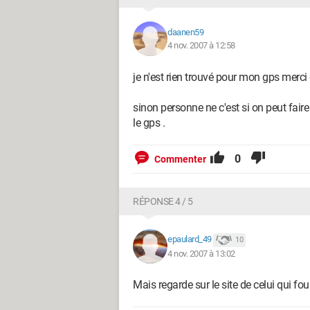
daanen59
4 nov. 2007 à 12:58
je n'est rien trouvé pour mon gps mer
sinon personne ne c'est si on peut faire
le gps .
0
Commenter
RÉPONSE 4 / 5
epaulard_49
10
4 nov. 2007 à 13:02
Mais regarde sur le site de celui qui fou