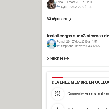
Syria
-
31 mars 2010 à 11:50
Syria
-
20 avr. 2010 à 10:01
33 réponses
Installer gps sur c3 aircross d
Romain29
-
27 déc. 2019 à 11:57
Stephane
-
3 févr. 2024 à 12:55
6 réponses
DEVENEZ MEMBRE EN QUELQU
Connectez-vous simplemen