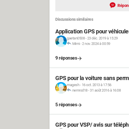
Répon
Discussions similaires
Application GPS pour véhicule
gaetan0508
-
23 déc. 2019 à 15:29
Mimi
-
2 nov. 2024 à 00:59
9 réponses
GPS pour la voiture sans perm
magesh
-
16 oct. 2013 à 17:56
nemrod18
-
31 août 2016 à 16:08
5 réponses
GPS pour VSP/ avis sur téléph