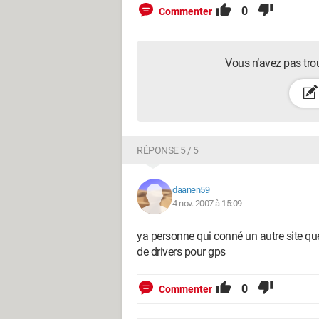
0
Commenter
Vous n’avez pas tro
RÉPONSE 5 / 5
daanen59
4 nov. 2007 à 15:09
ya personne qui conné un autre site q
de drivers pour gps
0
Commenter