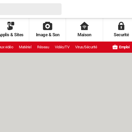
pplis & Sites
Image & Son
Maison
Securité
ux vidéo
Matériel
Réseau
Vidéo/TV
Virus/Sécurité
Emploi