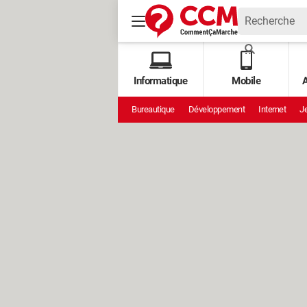
Informatique
Mobile
A
Bureautique
Développement
Internet
Je