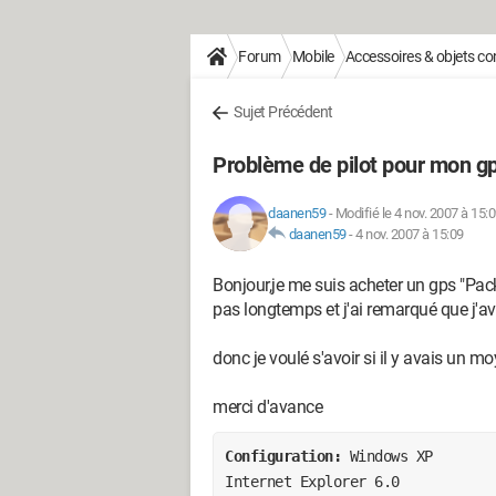
Forum
Mobile
Accessoires & objets c
Sujet Précédent
Problème de pilot pour mon g
daanen59
-
Modifié le 4 nov. 2007 à 15:
daanen59
-
4 nov. 2007 à 15:09
Bonjour,je me suis acheter un gps "Pac
pas longtemps et j'ai remarqué que j'ava
donc je voulé s'avoir si il y avais un moy
merci d'avance
Configuration: 
Windows XP

Internet Explorer 6.0