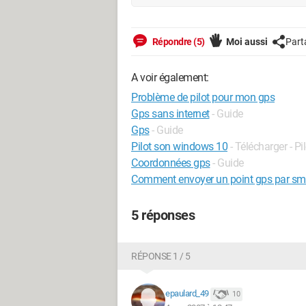
Répondre (5)
Moi aussi
Part
A voir également:
Problème de pilot pour mon gps
Gps sans internet
- Guide
Gps
- Guide
Pilot son windows 10
- Télécharger - Pi
Coordonnées gps
- Guide
Comment envoyer un point gps par sm
5 réponses
RÉPONSE 1 / 5
epaulard_49
10