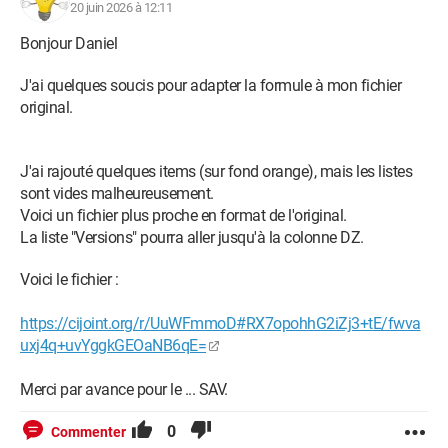
20 juin 2026 à 12:11
Bonjour Daniel
J'ai quelques soucis pour adapter la formule à mon fichier
original.
J'ai rajouté quelques items (sur fond orange), mais les listes
sont vides malheureusement.
Voici un fichier plus proche en format de l'original.
La liste "Versions" pourra aller jusqu'à la colonne DZ.
Voici le fichier :
https://cijoint.org/r/UuWFmmoD#RX7opohhG2iZj3+tE/fwva
uxj4q+uvYggkGEOaNB6qE=
Merci par avance pour le ... SAV.
0
Commenter