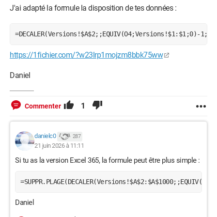
J'ai adapté la formule la disposition de tes données :
=DECALER(Versions!$A$2;;EQUIV(O4;Versions!$1:$1;0)-1;NB
https://1fichier.com/?w23lrp1mojzm8bbk75ww
Daniel
1
Commenter
danielc0
287
21 juin 2026 à 11:11
Si tu as la version Excel 365, la formule peut être plus simple :
=SUPPR.PLAGE(DECALER(Versions!$A$2:$A$1000;;EQUIV(O4;V
Daniel