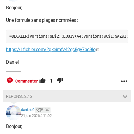
Bonjour,
Windows / Firefox 152.0
Une formule sans plages nommées :
=DECALER(Versions!$B$2;;EQUIV(A4;Versions!$C$1:$AZ$1;0)
https://1fichier.com/?gkeimfv42gc8gv7ac9lo
Daniel
1
Commenter
RÉPONSE 2 / 5
danielc0
287
21 juin 2026 à 11:02
Bonjour,