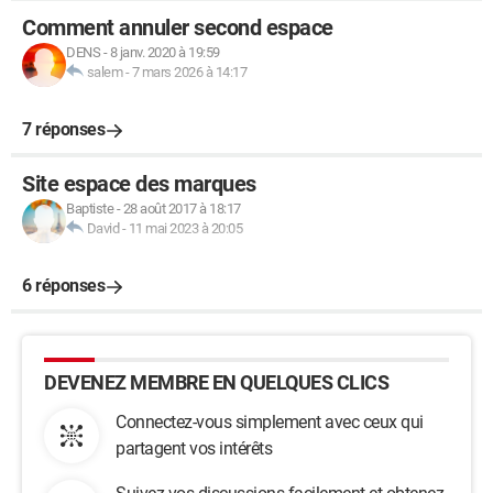
Comment annuler second espace
DENS
-
8 janv. 2020 à 19:59
salem
-
7 mars 2026 à 14:17
7 réponses
Site espace des marques
Baptiste
-
28 août 2017 à 18:17
David
-
11 mai 2023 à 20:05
6 réponses
DEVENEZ MEMBRE EN QUELQUES CLICS
Connectez-vous simplement avec ceux qui
partagent vos intérêts