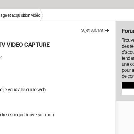
ge et acquisition vidéo
Foru
Sujet Suivant
Trouve
HDTV VIDEO CAPTURE
des r
d'acqu
00
tendan
une c
pour 
de con
e je veux alle sur le web
n lien sur qui trouve sur mon