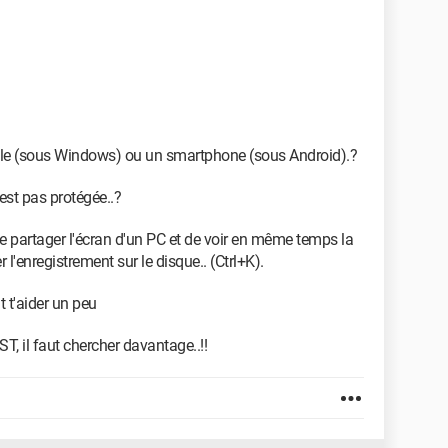
 envoi image courrier gmail de mon portable a la tele
gistre le video
table (sous Windows) ou un smartphone (sous Android).?
ce petit probleme
n'est pas protégée..?
e de partager l'écran d'un PC et de voir en même temps la
 l'enregistrement sur le disque.. (Ctrl+K).
t t'aider un peu
ST, il faut chercher davantage..!!