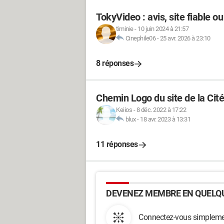
TokyVideo : avis, site fiable o
timinie
-
10 juin 2024 à 21:57
Cinephile06
-
25 avr. 2026 à 23:10
8 réponses
Chemin Logo du site de la Cité
Keiios
-
8 déc. 2022 à 17:22
blux
-
18 avr. 2023 à 13:31
11 réponses
DEVENEZ MEMBRE EN QUELQU
Connectez-vous simplemen