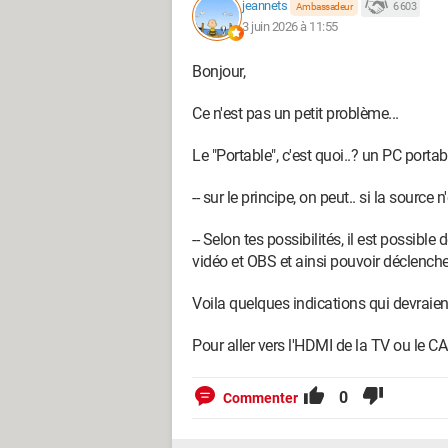
jeannets
6 603
Ambassadeur
3 juin 2026 à 11:55
comment regle les reglage obs pour qui
Bonjour,
avec le HDTV VIDEO CAPTURE pour enre
Ce n'est pas un petit problème...
que j'ai sur un lien
Le "Portable", c'est quoi..? un PC por
vous remercie aide pour pouvoir regle 
-- sur le principe, on peut.. si la source 
chatonabc
-- Selon tes possibilités, il est possibl
Daniel
vidéo et OBS et ainsi pouvoir déclencher
Voila quelques indications qui devraien
Pour aller vers l'HDMI de la TV ou le CA
0
Commenter