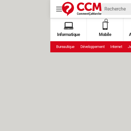
Informatique
Mobile
A
Bureautique
Développement
Internet
Je