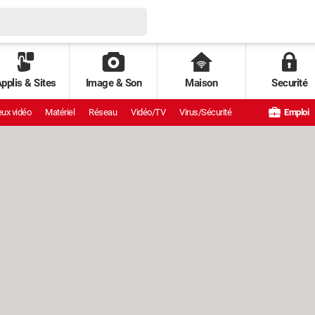
pplis & Sites
Image & Son
Maison
Securité
ux vidéo
Matériel
Réseau
Vidéo/TV
Virus/Sécurité
Emploi