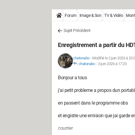
Forum
Image & Son
TV & Vidéo
Monta
Sujet Précédent
Enregistrement a partir du 
chatonabc
-
Modifié le 2 juin 2026 à 23:
chatonabc
-
3 juin 2026 à 17:20
Bonjour a tous
j'ai petit probleme a propos dun portabl
en passent dans le programme obs
et engistre une emision que jai garde e
courrier