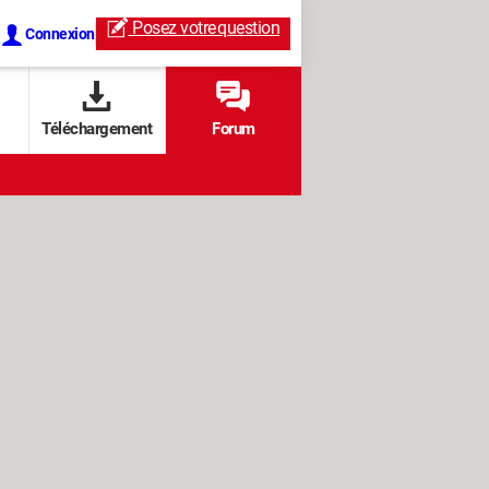
Posez votre
question
Connexion
Téléchargement
Forum