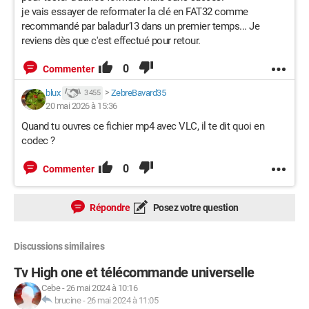
je vais essayer de reformater la clé en FAT32 comme
recommandé par baladur13 dans un premier temps... Je
reviens dès que c'est effectué pour retour.
0
Commenter
blux
>
ZebreBavard35
3 455
20 mai 2026 à 15:36
Quand tu ouvres ce fichier mp4 avec VLC, il te dit quoi en
codec ?
0
Commenter
Répondre
Posez votre question
Discussions similaires
Tv High one et télécommande universelle
Cebe
-
26 mai 2024 à 10:16
brucine
-
26 mai 2024 à 11:05