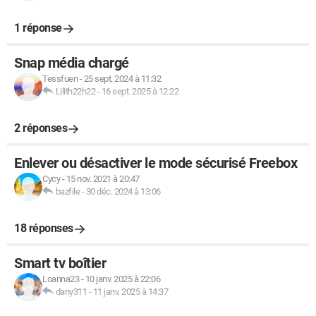
1 réponse
Snap média chargé
Tessfuen
-
25 sept. 2024 à 11:32
Lilith22h22
-
16 sept. 2025 à 12:22
2 réponses
Enlever ou désactiver le mode sécurisé Freebox
Cycy
-
15 nov. 2021 à 20:47
bazfile
-
30 déc. 2024 à 13:06
18 réponses
Smart tv boîtier
Loanna23
-
10 janv. 2025 à 22:06
dany311
-
11 janv. 2025 à 14:37