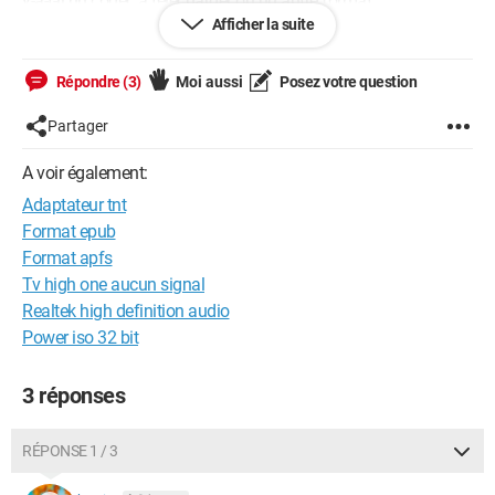
y-a-t-il un codec à télécharger ou un autre format
recommandé?
Afficher la suite
Pour information, la taille des fichiers varient de 12MO (.MOV)
Répondre (3)
Moi aussi
Posez votre question
à 48.5MO (.MP4).
Partager
Il s'agit d'un support TV pour un hall d'accueil et n'est pas
raccordé à internet. (Mise à jour?)
A voir également:
Adaptateur tnt
Merci de votre aide
Format epub
Format apfs
Tv high one aucun signal
Windows / Edge 148.0.0.0
Realtek high definition audio
Power iso 32 bit
3 réponses
RÉPONSE 1 / 3