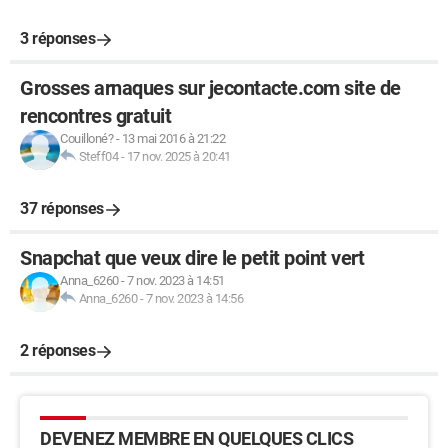
3 réponses
Grosses arnaques sur jecontacte.com site de
rencontres gratuit
Couilloné?
-
13 mai 2016 à 21:22
Steff04
-
17 nov. 2025 à 20:41
37 réponses
Snapchat que veux dire le petit point vert
Anna_6260
-
7 nov. 2023 à 14:51
Anna_6260
-
7 nov. 2023 à 14:56
2 réponses
DEVENEZ MEMBRE EN QUELQUES CLICS