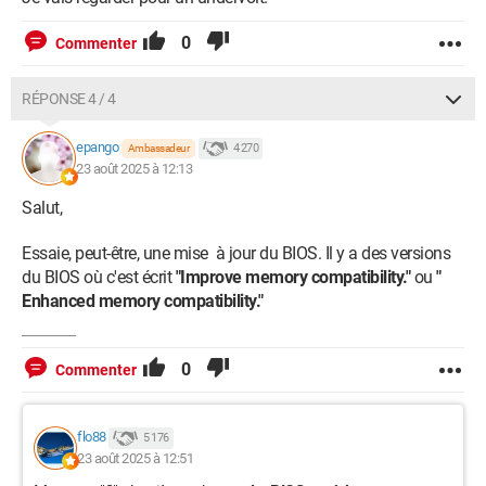
0
Commenter
RÉPONSE 4 / 4
epango
4 270
Ambassadeur
23 août 2025 à 12:13
Salut,
Essaie, peut-être, une mise à jour du BIOS. Il y a des versions
du BIOS où c'est écrit
"Improve memory compatibility."
ou
"
Enhanced memory compatibility."
0
Commenter
flo88
5 176
23 août 2025 à 12:51