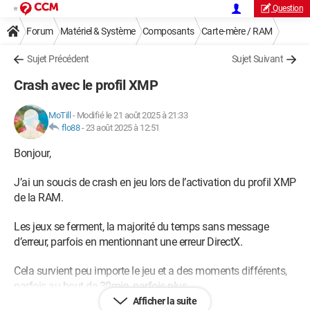
Question
Forum
Matériel & Système
Composants
Carte-mère / RAM
Sujet Précédent
Sujet Suivant
Crash avec le profil XMP
MoTill
-
Modifié le 21 août 2025 à 21:33
flo88
-
23 août 2025 à 12:51
Bonjour,
J’ai un soucis de crash en jeu lors de l’activation du profil XMP
de la RAM.
Les jeux se ferment, la majorité du temps sans message
d’erreur, parfois en mentionnant une erreur DirectX.
Cela survient peu importe le jeu et a des moments différents,
parfois au bout de 30min, parfois plus.
Afficher la suite