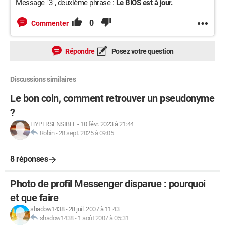
Message "3", deuxième phrase :
Le BIOS est à jour.
0
Commenter
Répondre
Posez votre question
Discussions similaires
Le bon coin, comment retrouver un pseudonyme
?
HYPERSENSIBLE
-
10 févr. 2023 à 21:44
Robin
-
28 sept. 2025 à 09:05
8 réponses
Photo de profil Messenger disparue : pourquoi
et que faire
shadow1438
-
28 juil. 2007 à 11:43
shadow1438
-
1 août 2007 à 05:31