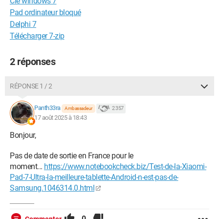
Clé windows 7
Pad ordinateur bloqué
Delphi 7
Télécharger 7-zip
2 réponses
RÉPONSE 1 / 2
Panth33ra
2 357
Ambassadeur
17 août 2025 à 18:43
Bonjour,
Pas de date de sortie en France pour le
moment...
https://www.notebookcheck.biz/Test-de-la-Xiaomi-
Pad-7-Ultra-la-meilleure-tablette-Android-n-est-pas-de-
Samsung.1046314.0.html
0