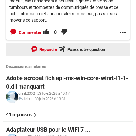
produit, elle l'annoncera à nouveau à grands renforts de
tambours et trompettes de communiqués de presse et de
publi-information et sur son site commercial, pas sur ses
moyens de support.
0
Commenter
Répondre
Posez votre question
Discussions similaires
Adobe acrobat fich api-ms-win-core-winrt-l1-1-
0.dll manquant
crinik2002
-
23 févr. 2026 à 10:47
fabul
-
30 juin 2026 à 13:31
41 réponses
Adaptateur USB pour le WIFI 7 ...