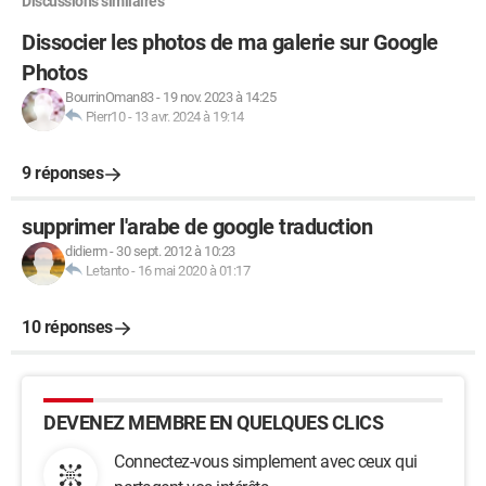
Discussions similaires
Dissocier les photos de ma galerie sur Google
Photos
BourrinOman83
-
19 nov. 2023 à 14:25
Pierr10
-
13 avr. 2024 à 19:14
9 réponses
supprimer l'arabe de google traduction
didierm
-
30 sept. 2012 à 10:23
Letanto
-
16 mai 2020 à 01:17
10 réponses
DEVENEZ MEMBRE EN QUELQUES CLICS
Connectez-vous simplement avec ceux qui