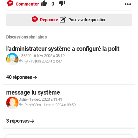
0
Commenter
Répondre
Posez votre question
Discussions similaires
l'administrateur système a configuré la polit
lc33520
-
6 févr. 2005 à 08:19
@
-
10 juin 2020 à 21:47
40 réponses
message iu système
Didie
-
19 déc. 2023 à 11:41
Panth33ra
-
1 mars 2024 à 08:59
3 réponses