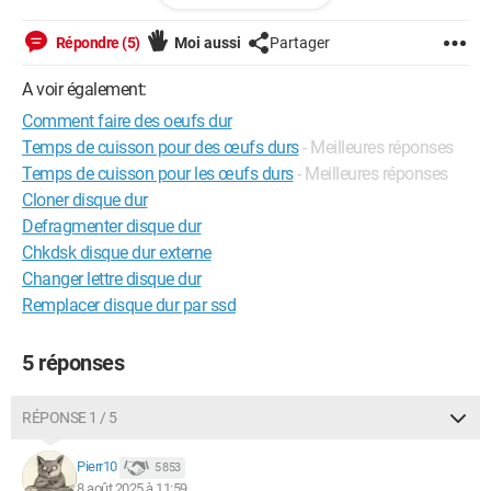
-
Quand les œufs sont cuits, rafraîchissez-les
immédiatement sous l'eau froide
, avec éventuellement
Répondre (5)
Moi aussi
Partager
quelques glaçons.
A voir également:
Ma question est donc celle-ci :
Comment faire des oeufs dur
- Faut-il entendre "
immédiatement
"
après les 15 minutes de
Temps de cuisson pour des œufs durs
- Meilleures réponses
repos
ou bien
juste après
"l
es avoir retirés du feu et
Temps de cuisson pour les œufs durs
- Meilleures réponses
couverts
" ???
Cloner disque dur
Merci bien pour cet éclaircissement !
Defragmenter disque dur
Chkdsk disque dur externe
Changer lettre disque dur
Remplacer disque dur par ssd
5 réponses
RÉPONSE 1 / 5
Pierr10
5 853
8 août 2025 à 11:59