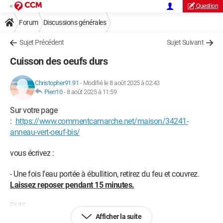
Question
Forum
Discussions générales
Sujet Précédent
Sujet Suivant
Cuisson des oeufs durs
Christopher91.91
-
Modifié le 8 août 2025 à 02:43
Pierr10
-
8 août 2025 à 11:59
Sur votre page
:
https://www.commentcamarche.net/maison/34241-
anneau-vert-oeuf-bis/
vous écrivez :
- Une fois l'eau portée à ébullition, retirez du feu et couvrez.
Laissez reposer pendant 15 minutes.
PUIS
Afficher la suite