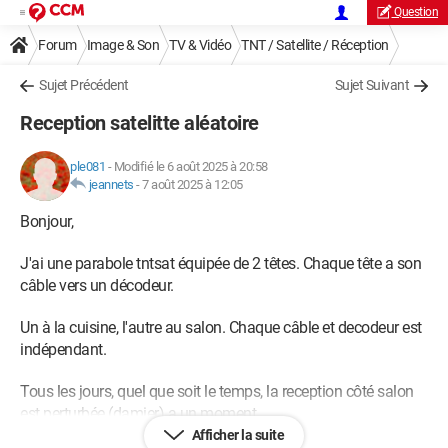
Question
Forum
Image & Son
TV & Vidéo
TNT / Satellite / Réception
Sujet Précédent
Sujet Suivant
Reception satelitte aléatoire
ple081
-
Modifié le 6 août 2025 à 20:58
jeannets
-
7 août 2025 à 12:05
Bonjour,
J'ai une parabole tntsat équipée de 2 têtes. Chaque tête a son
câble vers un décodeur.
Un à la cuisine, l'autre au salon. Chaque câble et decodeur est
indépendant.
Tous les jours, quel que soit le temps, la reception côté salon
est perturbée (damier) a un moment.
Afficher la suite