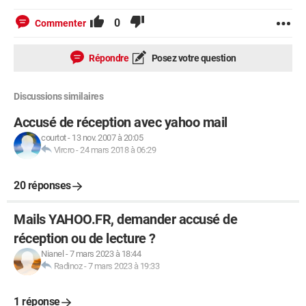
0
Commenter
Répondre
Posez votre question
Discussions similaires
Accusé de réception avec yahoo mail
courtot
-
13 nov. 2007 à 20:05
Vircro
-
24 mars 2018 à 06:29
20 réponses
Mails YAHOO.FR, demander accusé de
réception ou de lecture ?
Nianel
-
7 mars 2023 à 18:44
Radinoz
-
7 mars 2023 à 19:33
1 réponse