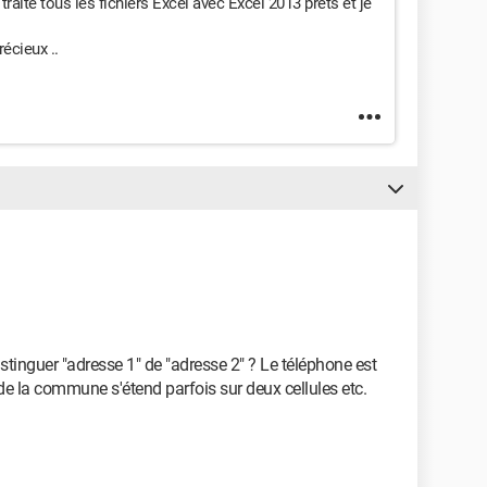
traité tous les fichiers Excel avec Excel 2013 prêts et je
écieux ..
istinguer "adresse 1" de "adresse 2" ? Le téléphone est
m de la commune s'étend parfois sur deux cellules etc.