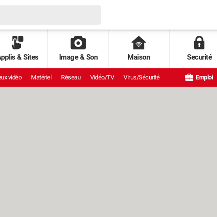
pplis & Sites
Image & Son
Maison
Securité
ux vidéo
Matériel
Réseau
Vidéo/TV
Virus/Sécurité
Emploi