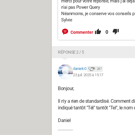
merci pour votre réponse, mais j'ai déjà 
n'ai pas Power Query
Néanmoins, je conserve vos conseils pr
Sylvie
0
Commenter
RÉPONSE 2 / 5
danielc0
287
23 juil. 2025 à 15:17
Bonjour,
Il n'y a rien de standardisé. Comment d
indiqué tantôt "Tél" tantôt "Tel", le no
Daniel