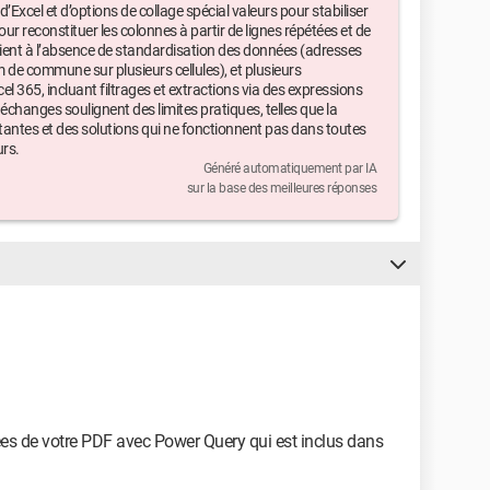
’Excel et d’options de collage spécial valeurs pour stabiliser
r reconstituer les colonnes à partir de lignes répétées et de
 tient à l’absence de standardisation des données (adresses
om de commune sur plusieurs cellules), et plusieurs
l 365, incluant filtrages et extractions via des expressions
échanges soulignent des limites pratiques, telles que la
tantes et des solutions qui ne fonctionnent pas dans toutes
urs.
Généré automatiquement par IA
sur la base des meilleures réponses
es de votre PDF avec Power Query qui est inclus dans