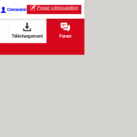
Posez votre
question
Connexion
Téléchargement
Forum