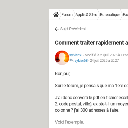
Forum
Applis & Sites
Bureautique
Exc
Sujet Précédent
Comment traiter rapidement ad
sylvier68
-
Modifié le 23 juil. 2025 à 11:5
sylvier68
-
24 juil. 2025 à 20:27
Bonjour,
Sur le forum, je pensais que ma 1ère d
J'ai donc converti le pdf en fichier exce
2, code postal, ville), existe-t-il un mo
colonne ? j'ai 300 adresses à faire.
Voici l'exemple.