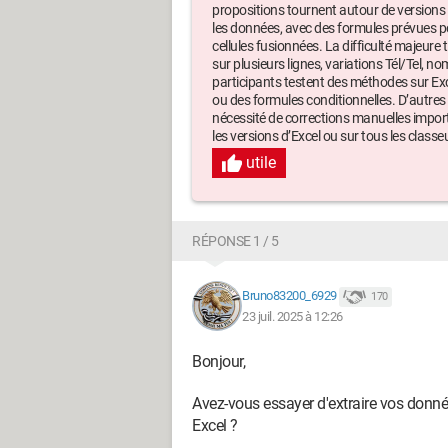
propositions tournent autour de versions d
les données, avec des formules prévues pou
cellules fusionnées. La difficulté majeure
sur plusieurs lignes, variations Tél/Tel, n
participants testent des méthodes sur Exce
ou des formules conditionnelles. D’autres 
nécessité de corrections manuelles impor
les versions d’Excel ou sur tous les classe
utile
RÉPONSE 1 / 5
Bruno83200_6929
170
23 juil. 2025 à 12:26
Bonjour,
Avez-vous essayer d'extraire vos donné
Excel ?