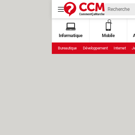
Informatique
Mobile
A
Bureautique
Développement
Internet
Je