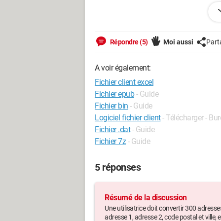
https://www.transfernow.net/dl/2025
merci d'avance pour votre aide.
Répondre (5)
Moi aussi
Part
Sylvie
A voir également:
Fichier client excel
Windows / Chrome 138.0.0.0
Fichier epub
- Guide
Fichier bin
- Guide
Logiciel fichier client
- Télécharger - Bu
Fichier .dat
- Guide
Fichier 7z
- Guide
5 réponses
Résumé de la discussion
Une utilisatrice doit convertir 300 adress
adresse 1, adresse 2, code postal et ville,