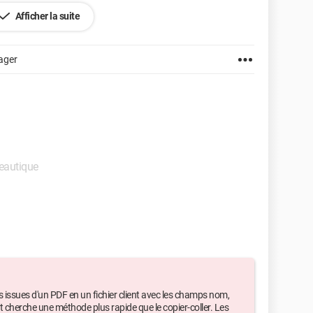
0723rVkFjJuv
Afficher la suite
ager
reautique
es issues d'un PDF en un fichier client avec les champs nom,
 et cherche une méthode plus rapide que le copier-coller. Les