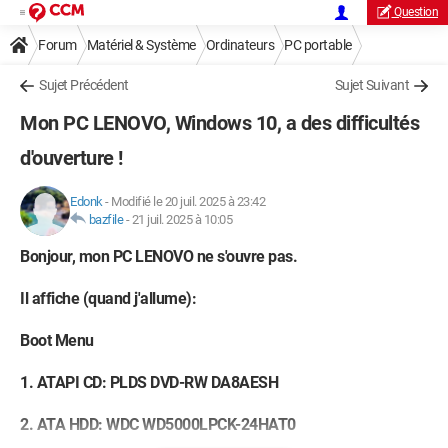
Question
Forum
Matériel & Système
Ordinateurs
PC portable
Sujet Précédent
Sujet Suivant
Mon PC LENOVO, Windows 10, a des difficultés
d'ouverture !
Edonk
-
Modifié le 20 juil. 2025 à 23:42
bazfile
-
21 juil. 2025 à 10:05
Bonjour, mon PC LENOVO ne s'ouvre pas.
Il affiche (quand j'allume):
Boot Menu
1. ATAPI CD: PLDS DVD-RW DA8AESH
2. ATA HDD: WDC WD5000LPCK-24HAT0