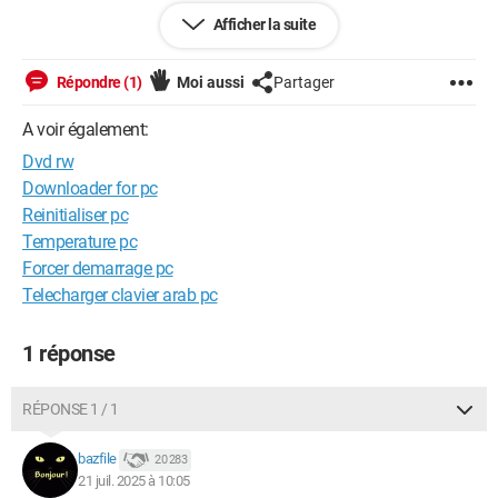
3. Windows Boot Manager
Afficher la suite
4. PCI LAN: Network (Ipv4)
Répondre (1)
Moi aussi
Partager
5. PCI LAN: Network (Ipv4)
A voir également:
6. PCI LAN: Network (Ipv6)
Dvd rw
Downloader for pc
Q.Comment procéder pour résoudre ce problème ?
Reinitialiser pc
Temperature pc
Forcer demarrage pc
Telecharger clavier arab pc
1 réponse
RÉPONSE 1 / 1
bazfile
20 283
21 juil. 2025 à 10:05