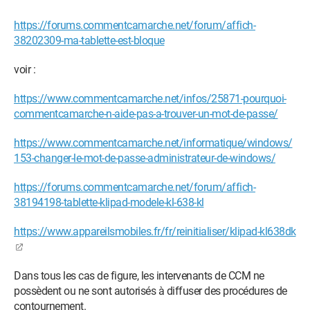
https://forums.commentcamarche.net/forum/affich-
38202309-ma-tablette-est-bloque
voir :
https://www.commentcamarche.net/infos/25871-pourquoi-
commentcamarche-n-aide-pas-a-trouver-un-mot-de-passe/
https://www.commentcamarche.net/informatique/windows/
153-changer-le-mot-de-passe-administrateur-de-windows/
https://forums.commentcamarche.net/forum/affich-
38194198-tablette-klipad-modele-kl-638-kl
https://www.appareilsmobiles.fr/fr/reinitialiser/klipad-kl638dk
Dans tous les cas de figure, les intervenants de CCM ne
possèdent ou ne sont autorisés à diffuser des procédures de
contournement.