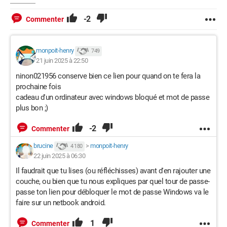
-2
Commenter
monpoit-henry
749
21 juin 2025 à 22:50
ninon021956 conserve bien ce lien pour quand on te fera la
prochaine fois
cadeau d'un ordinateur avec windows bloqué et mot de passe
plus bon ;)
-2
Commenter
brucine
>
monpoit-henry
4 180
22 juin 2025 à 06:30
Il faudrait que tu lises (ou réfléchisses) avant d'en rajouter une
couche, ou bien que tu nous expliques par quel tour de passe-
passe ton lien pour débloquer le mot de passe Windows va le
faire sur un netbook android.
1
Commenter