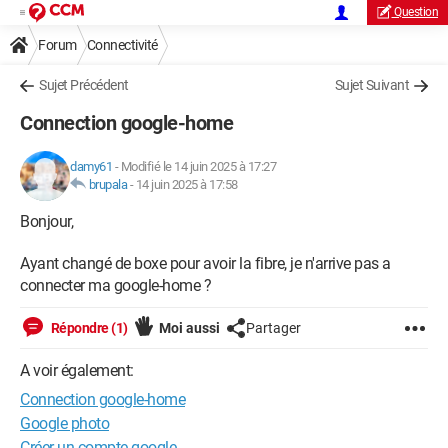
Question
Forum
Connectivité
Sujet Précédent
Sujet Suivant
Connection google-home
damy61
-
Modifié le 14 juin 2025 à 17:27
brupala
-
14 juin 2025 à 17:58
Bonjour,
Ayant changé de boxe pour avoir la fibre, je n'arrive pas a
connecter ma google-home ?
Répondre (1)
Moi aussi
Partager
A voir également:
Connection google-home
Google photo
Créer un compte google