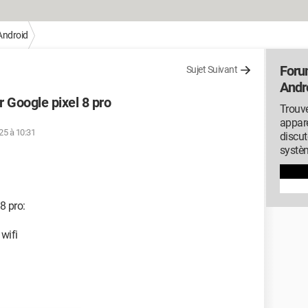
Android
Foru
Sujet Suivant
Andr
r Google pixel 8 pro
Trouve
appare
025 à 10:31
discut
systèm
8 pro:
 wifi