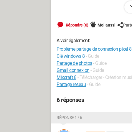
Takniwiti
Répondre (6)
Moi aussi
Part
A voir également:
Problème partage de connexion pixel 8
Clé windows 8
- Guide
Partage de photos
- Guide
Gmail connexion
- Guide
Mixcraft 8
- Télécharger - Création mus
Partage reseau
- Guide
6 réponses
RÉPONSE 1 / 6