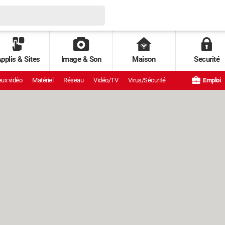
pplis & Sites
Image & Son
Maison
Securité
ux vidéo
Matériel
Réseau
Vidéo/TV
Virus/Sécurité
Emploi