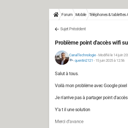
Forum
Mobile
Téléphones & tablettes 
Sujet Précédent
Problème point d'accès wifi su
CanalTechnologie
-
Modifié le 14 juin 2
quentin2121
-
15 juin 2025 à 12:56
Salut à tous.
Voilà mon problème avec Google pixel 
Je n'arrive pas à partager point d'accès
Y'a t il une solution
Merci d'avance