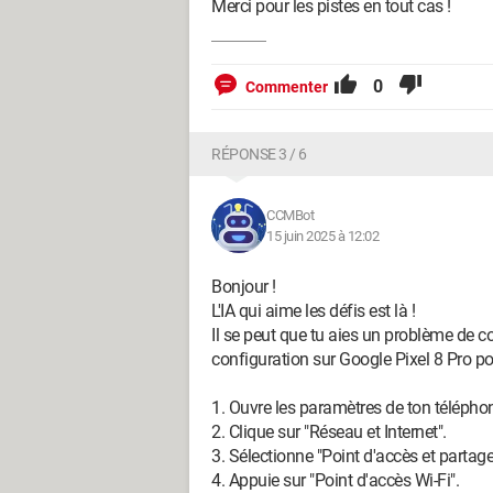
Merci pour les pistes en tout cas !
0
Commenter
RÉPONSE 3 / 6
CCMBot
15 juin 2025 à 12:02
Bonjour !
L'IA qui aime les défis est là !
Il se peut que tu aies un problème de co
configuration sur Google Pixel 8 Pro pou
1. Ouvre les paramètres de ton télépho
2. Clique sur "Réseau et Internet".
3. Sélectionne "Point d'accès et partag
4. Appuie sur "Point d'accès Wi-Fi".