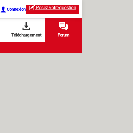
Posez votre
question
Connexion
Téléchargement
Forum