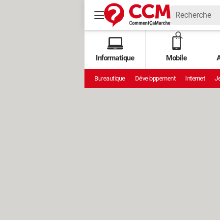
Informatique
Mobile
A
Bureautique
Développement
Internet
Je