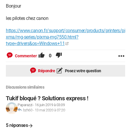
Bonjour
les pilotes chez canon
https://www.canon.fr/support/consumer/products/printers/pi
xma/mg-series/pixma-mg7550.html?
type=drivers&os=Windows+11
0
Commenter
Répondre
Posez votre question
Discussions similaires
Tukif bloqué ? Solutions express !
Paparazzi
-
16 juin 2019 à 03:09
bzh60
-
13 mai 2020 à 07:20
5 réponses