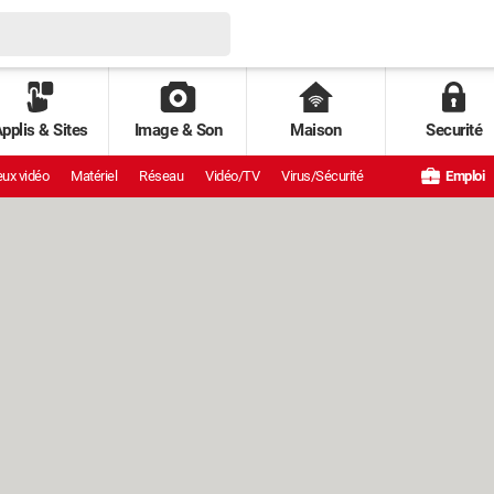
pplis & Sites
Image & Son
Maison
Securité
ux vidéo
Matériel
Réseau
Vidéo/TV
Virus/Sécurité
Emploi