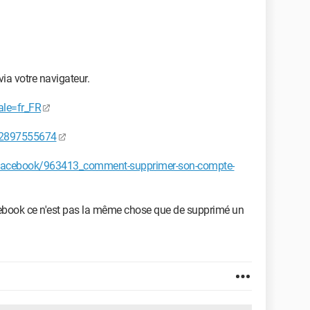
via votre navigateur.
ale=fr_FR
562897555674
facebook/963413_comment-supprimer-son-compte-
Facebook ce n'est pas la même chose que de supprimé un