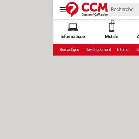
Informatique
Mobile
A
Bureautique
Développement
Internet
Je