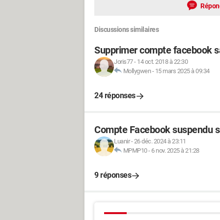
Répon
Discussions similaires
Supprimer compte facebook s
Joris77
-
14 oct. 2018 à 22:30
Mollygwen
-
15 mars 2025 à 09:34
24 réponses
Compte Facebook suspendu s
Luanir
-
26 déc. 2024 à 23:11
MPMP10
-
6 nov. 2025 à 21:28
9 réponses