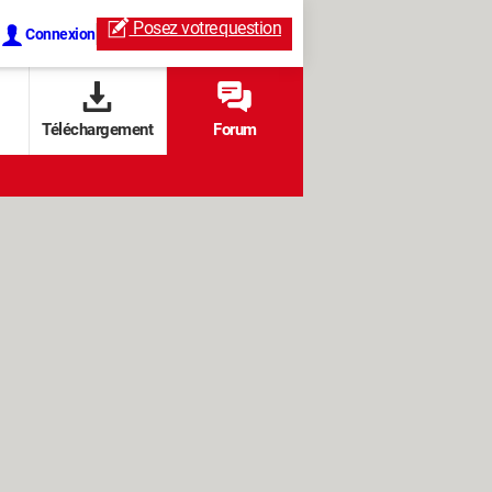
Posez votre
question
Connexion
Téléchargement
Forum