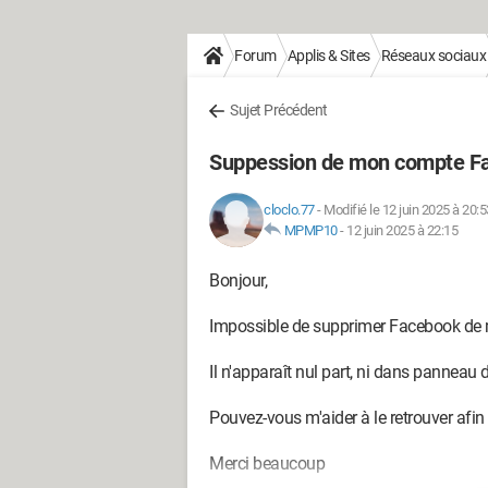
Forum
Applis & Sites
Réseaux sociaux
Sujet Précédent
Suppession de mon compte F
cloclo.77
-
Modifié le 12 juin 2025 à 20:5
MPMP10
-
12 juin 2025 à 22:15
Bonjour,
Impossible de supprimer Facebook d
Il n'apparaît nul part, ni dans panneau
Pouvez-vous m'aider à le retrouver afin q
Merci beaucoup