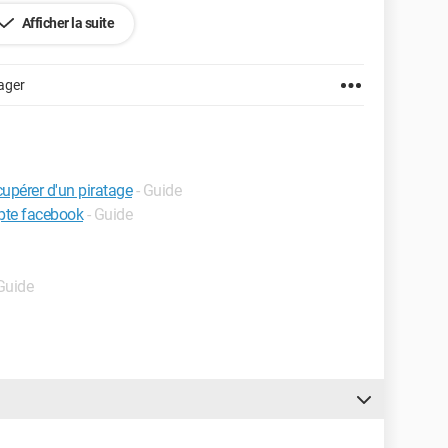
Afficher la suite
ager
upérer d'un piratage
- Guide
pte facebook
- Guide
 Guide