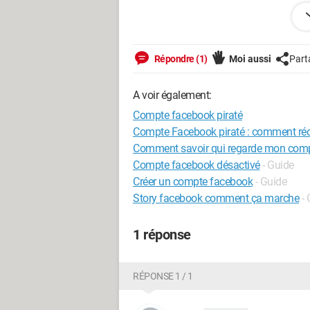
CLOLO
Répondre (1)
Moi aussi
Part
Windows / Chrome 137.0.0.0
A voir également:
Compte facebook piraté
Compte Facebook piraté : comment réc
Comment savoir qui regarde mon com
Compte facebook désactivé
- Guide
Créer un compte facebook
- Guide
Story facebook comment ça marche
-
1 réponse
RÉPONSE 1 / 1