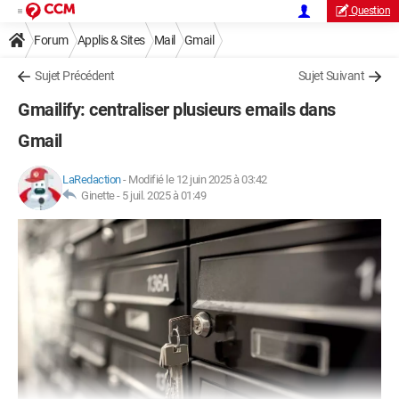
Question
Forum
Applis & Sites
Mail
Gmail
Sujet Précédent
Sujet Suivant
Gmailify: centraliser plusieurs emails dans
Gmail
LaRedaction
-
Modifié le 12 juin 2025 à 03:42
Ginette -
5 juil. 2025 à 01:49