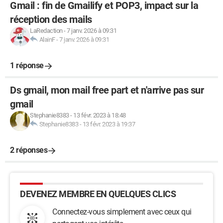
Gmail : fin de Gmailify et POP3, impact sur la
réception des mails
LaRedaction
-
7 janv. 2026 à 09:31
AlainF
-
7 janv. 2026 à 09:31
1 réponse
Ds gmail, mon mail free part et n'arrive pas sur
gmail
Stephanie8383
-
13 févr. 2023 à 18:48
Stephanie8383
-
13 févr. 2023 à 19:37
2 réponses
DEVENEZ MEMBRE EN QUELQUES CLICS
Connectez-vous simplement avec ceux qui