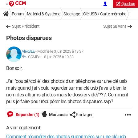
Question
Forum
Matériel & Système
Stockage
Clé USB / Carte mémoire
Sujet Précédent
Sujet Suivant
Photos disparues
AlexSLE
-
Modifié le 3 juin 2025 à 18:37
CCMBot -
8 juin 2025 à 10:33
Bonsoir,
J'ai "coupé/collé" des photos d'un téléphone sur une clé usb
mais quand j'ai voulu regarder sur ma clé usb j'avais bien le
nom des albums photos mais le dossier vide????. Comment
puis-je faire pour récupérer les photos disparues svp?
Répondre (1)
Moi aussi
Partager
A voir également:
Comment récupérer des photos supprimées sur une clé usb