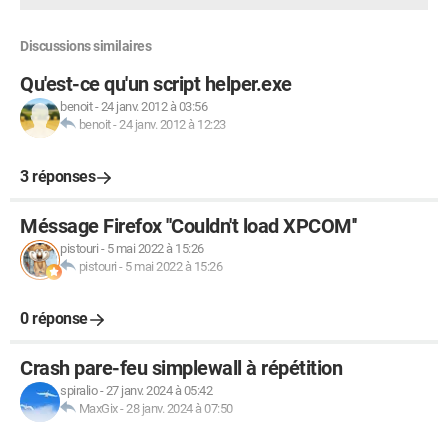
Discussions similaires
Qu'est-ce qu'un script helper.exe
benoit
-
24 janv. 2012 à 03:56
benoit
-
24 janv. 2012 à 12:23
3 réponses
Méssage Firefox ''Couldn't load XPCOM''
pistouri
-
5 mai 2022 à 15:26
pistouri
-
5 mai 2022 à 15:26
0 réponse
Crash pare-feu simplewall à répétition
spiralio
-
27 janv. 2024 à 05:42
MaxGix
-
28 janv. 2024 à 07:50