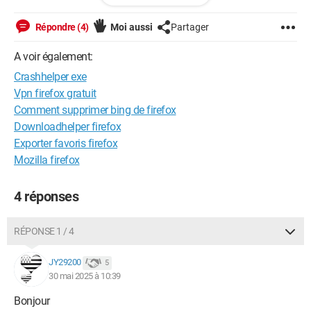
qui est vierge et semble être généré, je ne suis pas sûr, à
Répondre (4)
Moi aussi
Partager
chaque ouverture de session ou mise à jour (ce matin
139.0.1).
A voir également:
Crashhelper exe
ça inspire quelqu'un?
Vpn firefox gratuit
Comment supprimer bing de firefox
Downloadhelper firefox
Exporter favoris firefox
Mozilla firefox
4 réponses
RÉPONSE 1 / 4
JY29200
5
30 mai 2025 à 10:39
Bonjour