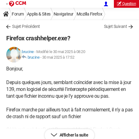
Question
Forum
Applis & Sites
Navigateur
Mozilla Firefox
Sujet Précédent
Sujet Suivant
Firefox crashhelper.exe?
brucine
-
Modifié le 30 mai 2025 à 08:20
brucine
-
30 mai 2025 à 17:52
Bonjour,
Depuis quelques jours, semblant coïncider avec la mise à jour
139, mon logiciel de sécurité l'intercepte périodiquement en
tant que fichier inconnu que je l'y approuve ou pas.
Firefox marche par ailleurs tout à fait normalement, il n'y a pas
de crash ni de rapport sauf un fichier
C:\Users\xxx\AppData\Roaming\Mozilla\Firefox\Crash
Afficher la suite
Reports\crash_helper_server.log