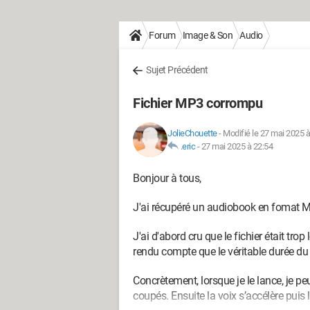
Forum
Image & Son
Audio
Sujet Précédent
Fichier MP3 corrompu
JolieChouette
-
Modifié le 27 mai 2025 à
.eric
-
27 mai 2025 à 22:54
Bonjour à tous,
J'ai récupéré un audiobook en fomat MP3
J'ai d'abord cru que le fichier était tr
rendu compte que le véritable durée du 
Concrètement, lorsque je le lance, je pe
coupés. Ensuite la voix s’accélère puis