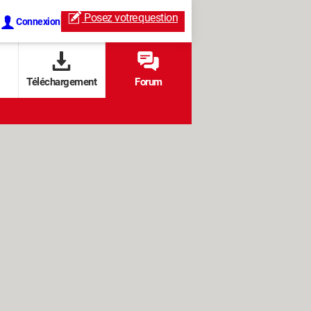
Posez votre
question
Connexion
Téléchargement
Forum