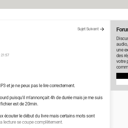
Foru
Sujet Suivant
Discus
audio,
une ex
 21:57
des ré
votre 
commu
 et je ne peux pas le lire correctement.
op lourd puisqu'il m’annonçait 4h de durée mais je me suis
fichier est de 20min.
ux écouter le début du livre mais certains mots sont
 la lecture se coupe complètement.