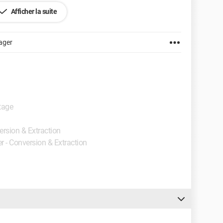
rs appareils même problème. Je voulais savoir si je
Afficher la suite
ager
onne section du forum
tage
ersion & Extraction
er - Conversion & Extraction