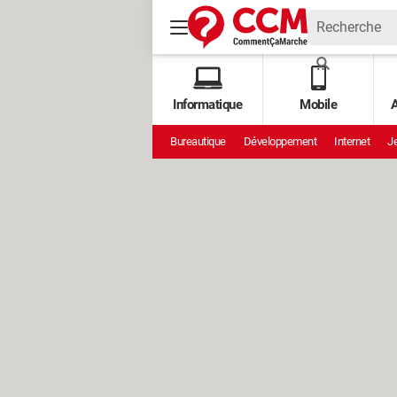
Informatique
Mobile
A
Bureautique
Développement
Internet
Je