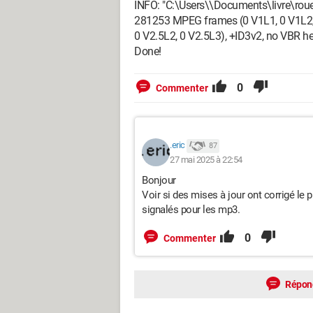
INFO: "C:\Users\\Documents\livre\rou
281253 MPEG frames (0 V1L1, 0 V1L2, 
0 V2.5L2, 0 V2.5L3), +ID3v2, no VBR h
Done!
0
Commenter
.eric
87
27 mai 2025 à 22:54
Bonjour
Voir si des mises à jour ont corrigé le
signalés pour les mp3.
0
Commenter
Répon