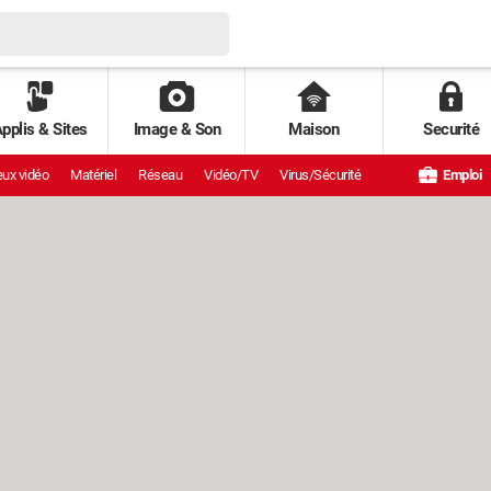
pplis & Sites
Image & Son
Maison
Securité
ux vidéo
Matériel
Réseau
Vidéo/TV
Virus/Sécurité
Emploi