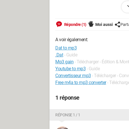
J'ai essayé plusieurs lecteurs, plusieu
pouvais "réparer" ces fichiers.
Merci d'avance
Répondre (1)
Moi aussi
Part
PS : désolé si je ne suis pas dans la b
A voir également:
Dat to mp3
.Dat
- Guide
Mp3 gain
- Télécharger - Édition & Mon
Youtube to mp3
- Guide
Convertisseur mp3
- Télécharger - Conv
Free m4a to mp3 converter
- Télécharg
1 réponse
RÉPONSE 1 / 1