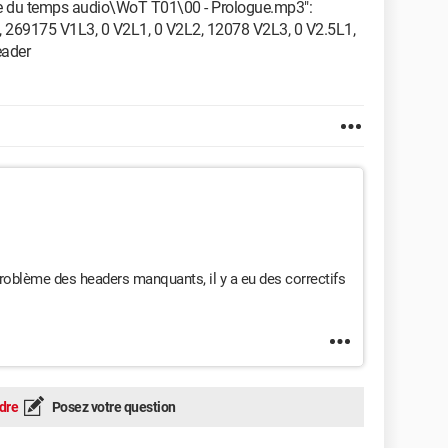
e du temps audio\WoT T01\00 - Prologue.mp3":
269175 V1L3, 0 V2L1, 0 V2L2, 12078 V2L3, 0 V2.5L1,
eader
 problème des headers manquants, il y a eu des correctifs
dre
Posez votre question