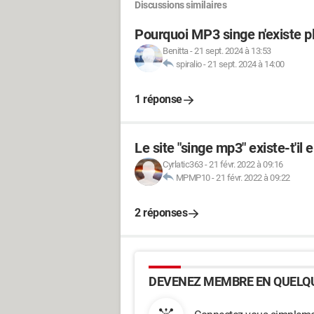
Discussions similaires
Pourquoi MP3 singe n'existe p
Benitta
-
21 sept. 2024 à 13:53
spiralio
-
21 sept. 2024 à 14:00
1 réponse
Le site "singe mp3" existe-t'il 
Cyrlatic363
-
21 févr. 2022 à 09:16
MPMP10
-
21 févr. 2022 à 09:22
2 réponses
DEVENEZ MEMBRE EN QUELQU