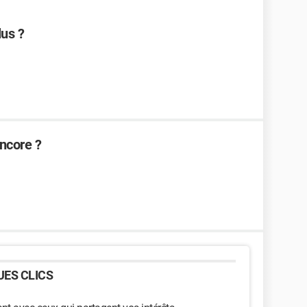
lus ?
encore ?
ES CLICS