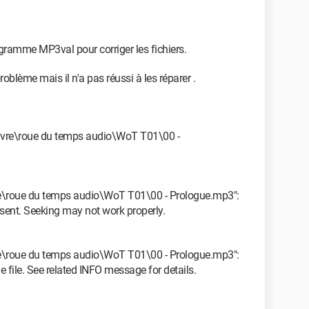
programme MP3val pour corriger les fichiers.
problème mais il n'a pas réussi à les réparer .
livre\roue du temps audio\WoT T01\00 -
\roue du temps audio\WoT T01\00 - Prologue.mp3":
sent. Seeking may not work properly.
\roue du temps audio\WoT T01\00 - Prologue.mp3":
e file. See related INFO message for details.