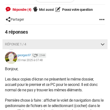
Répondre (4)
Moi aussi
Posez votre question
Partager
Depuis une mise à jour j'ai maintenant ça.
4 réponses
RÉPONSE 1 / 4
georges97
2 944
20 mai 2025 à 07:48
Bonjour,
Les deux copies d'écran ne présentent le même dossier,
accueil pour le premier et ce PC pour le second. Il est donc
normal de ne pas y trouver les mêmes éléments.
j'ai essayé plusieurs manip pour revenir à la première photo, je
Première chose à faire : afficher le volet de navigation dans le
n'y arrive pas, je dois chaque fois cliquer sur la flèche " ce pc "
gestionnaire de fichiers en le sélectionnant (cocher) dans le
pour avoir certaines choses comme ça