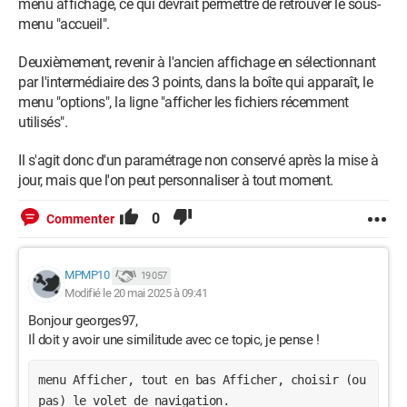
menu affichage, ce qui devrait permettre de retrouver le sous-
menu "accueil".
Deuxièmement, revenir à l'ancien affichage en sélectionnant
par l'intermédiaire des 3 points, dans la boîte qui apparaît, le
menu "options", la ligne "afficher les fichiers récemment
utilisés".
Il s'agit donc d'un paramétrage non conservé après la mise à
jour, mais que l'on peut personnaliser à tout moment.
0
Commenter
MPMP10
19 057
Modifié le 20 mai 2025 à 09:41
Bonjour georges97,
est-ce possible d'y revenir sans supprimer la maj ?
Il doit y avoir une similitude avec ce topic, je pense !
menu Afficher, tout en bas Afficher, choisir (ou
pas) le volet de navigation.