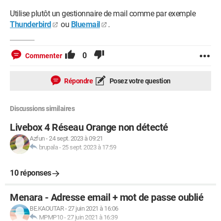
Utilise plutôt un gestionnaire de mail comme par exemple
Thunderbird
ou
Bluemail
.
0
Commenter
Répondre
Posez votre question
Discussions similaires
Livebox 4 Réseau Orange non détecté
Azfun
-
24 sept. 2023 à 09:21
brupala
-
25 sept. 2023 à 17:59
10 réponses
Menara - Adresse email + mot de passe oublié
BE.KAOUTAR
-
27 juin 2021 à 16:06
MPMP10
-
27 juin 2021 à 16:39