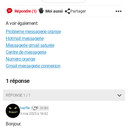
J'appelle souvent orange pour des problèmes avec la
télévision d'orange, je perds vraiment trop de temps pour les
Répondre (1)
Moi aussi
Partager
contacter,surtout que je n'ai pas vraiment les bonnes
réponses.
A voir également:
Probleme messagerie orange
"Le service clients orange est le mieux noté".D'où tiennent ils
Hotmail messagerie
cela ??.
Messagerie gmail saturée
Merci d'avance, si vous pouvez m'aider.
Centre de messagerie
Numero orange
Cordialement.
Gmail messagerie connexion
fabdameme
1 réponse
RÉPONSE 1 / 1
bazfile
20 280
9 mai 2025 à 18:42
Bonjour.