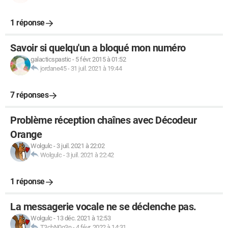
1 réponse
Savoir si quelqu'un a bloqué mon numéro
galacticspastic
-
5 févr. 2015 à 01:52
jordane45
-
31 juil. 2021 à 19:44
7 réponses
Problème réception chaînes avec Décodeur
Orange
Wolgulc
-
3 juil. 2021 à 22:02
Wolgulc
-
3 juil. 2021 à 22:42
1 réponse
La messagerie vocale ne se déclenche pas.
Wolgulc
-
13 déc. 2021 à 12:53
T3chN0g3n
-
4 févr. 2022 à 14:31