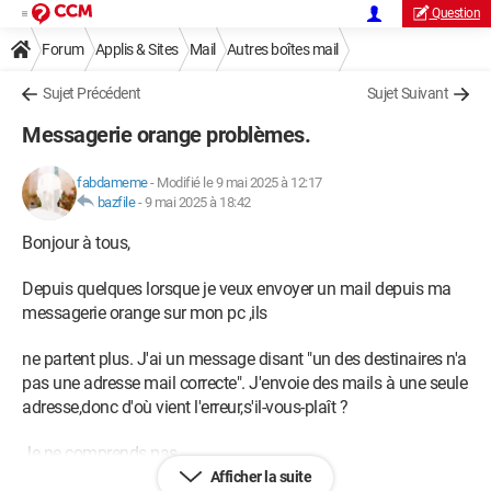
Question
Forum
Applis & Sites
Mail
Autres boîtes mail
Sujet Précédent
Sujet Suivant
Messagerie orange problèmes.
fabdameme
-
Modifié le 9 mai 2025 à 12:17
bazfile
-
9 mai 2025 à 18:42
Bonjour à tous,
Depuis quelques lorsque je veux envoyer un mail depuis ma
messagerie orange sur mon pc ,ils
ne partent plus. J'ai un message disant "un des destinaires n'a
pas une adresse mail correcte". J'envoie des mails à une seule
adresse,donc d'où vient l'erreur,s'il-vous-plaît ?
Je ne comprends pas.
Afficher la suite