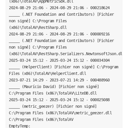
(x86)\TotalAV\AppMetricSdk.dll

2024-08-29 21:06 - 2024-08-29 21:06 - 000218624 
_____ (.NET Foundation and Contributors) [Fichier 
non signé] C:\Program Files 
(x86)\TotalAV\RestSharp.dll

2024-08-29 21:06 - 2024-08-29 21:06 - 000009216 
_____ (.NET Foundation and Contributors) [Fichier 
non signé] C:\Program Files 
(x86)\TotalAV\RestSharp.Serializers.NewtonsoftJson.dll

2025-03-24 15:12 - 2025-03-24 15:12 - 000034304 
_____ (HelperClient) [Fichier non signé] C:\Program 
Files (x86)\TotalAV\HelperClient.dll

2023-07-21 14:29 - 2023-07-21 14:29 - 000488960 
_____ (Maurício David) [Fichier non signé] 
C:\Program Files (x86)\TotalAV\LiteDB.dll

2025-03-24 15:12 - 2025-03-24 15:12 - 000025088 
_____ (metric_geezer) [Fichier non signé] 
C:\Program Files (x86)\TotalAV\metric_geezer.dll

C:\Program Files (x86)\TotalAV

EmptyTemp:
