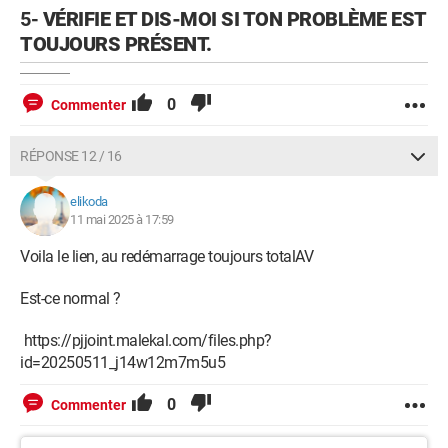
5-
VÉRIFIE ET DIS-MOI SI TON PROBLÈME EST
TOUJOURS PRÉSENT.
0
Commenter
RÉPONSE 12 / 16
elikoda
11 mai 2025 à 17:59
Voila le lien, au redémarrage toujours totalAV
Est-ce normal ?
https://pjjoint.malekal.com/files.php?
id=20250511_j14w12m7m5u5
0
Commenter