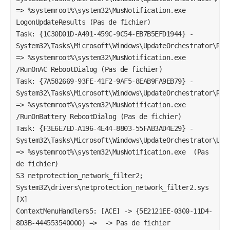
=> %systemroot%\system32\MusNotification.exe  
LogonUpdateResults (Pas de fichier)

Task: {1C30D01D-A491-459C-9C54-EB7B5EFD1944} - 
System32\Tasks\Microsoft\Windows\UpdateOrchestrator\Rebo
=> %systemroot%\system32\MusNotification.exe  
/RunOnAC RebootDialog (Pas de fichier)

Task: {7A582669-93FE-41F2-9AF5-8EAB9FA9EB79} - 
System32\Tasks\Microsoft\Windows\UpdateOrchestrator\Rebo
=> %systemroot%\system32\MusNotification.exe  
/RunOnBattery RebootDialog (Pas de fichier)

Task: {F3E6E7ED-A196-4E44-8803-55FAB3AD4E29} - 
System32\Tasks\Microsoft\Windows\UpdateOrchestrator\USO_
=> %systemroot%\system32\MusNotification.exe  (Pas 
de fichier)

S3 netprotection_network_filter2; 
System32\drivers\netprotection_network_filter2.sys 
[X]

ContextMenuHandlers5: [ACE] -> {5E2121EE-0300-11D4-
8D3B-444553540000} =>  -> Pas de fichier
