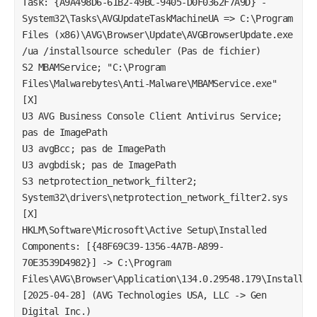
Task: {A9A498D6-61B2-49BC-9405-D0F0362F7A9D} - 
System32\Tasks\AVGUpdateTaskMachineUA => C:\Program 
Files (x86)\AVG\Browser\Update\AVGBrowserUpdate.exe  
/ua /installsource scheduler (Pas de fichier)

S2 MBAMService; "C:\Program 
Files\Malwarebytes\Anti-Malware\MBAMService.exe" 
[X]

U3 AVG Business Console Client Antivirus Service; 
pas de ImagePath

U3 avgBcc; pas de ImagePath

U3 avgbdisk; pas de ImagePath

S3 netprotection_network_filter2; 
System32\drivers\netprotection_network_filter2.sys 
[X]

HKLM\Software\Microsoft\Active Setup\Installed 
Components: [{48F69C39-1356-4A7B-A899-
70E3539D4982}] -> C:\Program 
Files\AVG\Browser\Application\134.0.29548.179\Installer\
[2025-04-28] (AVG Technologies USA, LLC -> Gen 
Digital Inc.)
