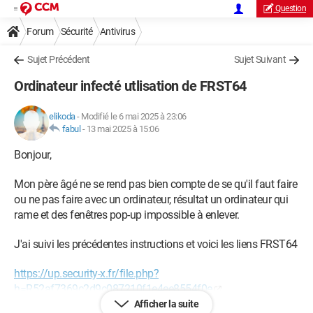
Question
Forum
Sécurité
Antivirus
Sujet Précédent
Sujet Suivant
Ordinateur infecté utlisation de FRST64
elikoda
-
Modifié le 6 mai 2025 à 23:06
fabul
-
13 mai 2025 à 15:06
Bonjour,
Mon père âgé ne se rend pas bien compte de se qu'il faut faire
ou ne pas faire avec un ordinateur, résultat un ordinateur qui
rame et des fenêtres pop-up impossible à enlever.
J'ai suivi les précédentes instructions et voici les liens FRST64
https://up.security-x.fr/file.php?
h=R52af7369c2d9c087210f1e4ee8554f0e
Afficher la suite