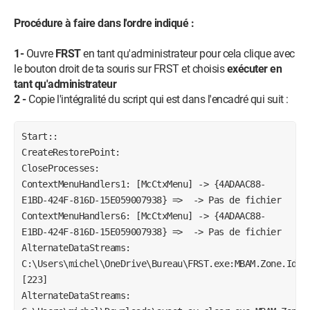
Procédure à faire dans l'ordre indiqué :
1-
Ouvre
FRST
en tant qu'administrateur pour cela clique avec
le bouton droit de ta souris sur FRST et choisis
exécuter en
tant qu'administrateur
2 -
Copie l'intégralité du script qui est dans l'encadré qui suit :
Start::

CreateRestorePoint:

CloseProcesses:

ContextMenuHandlers1: [McCtxMenu] -> {4ADAAC88-
E1BD-424F-816D-15E059007938} =>  -> Pas de fichier

ContextMenuHandlers6: [McCtxMenu] -> {4ADAAC88-
E1BD-424F-816D-15E059007938} =>  -> Pas de fichier

AlternateDataStreams: 
C:\Users\michel\OneDrive\Bureau\FRST.exe:MBAM.Zone.Ident
[223]

AlternateDataStreams: 