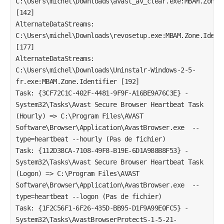
C:\Users\michel\Downloads\avast_av_clear.exe:MBAM.Zone.I
[142]

AlternateDataStreams: 
C:\Users\michel\Downloads\revosetup.exe:MBAM.Zone.Identi
[177]

AlternateDataStreams: 
C:\Users\michel\Downloads\Uninstalr-Windows-2-5-
fr.exe:MBAM.Zone.Identifier [192]

Task: {3CF72C1C-402F-4481-9F9F-A16BE9A76C3E} - 
System32\Tasks\Avast Secure Browser Heartbeat Task 
(Hourly) => C:\Program Files\AVAST 
Software\Browser\Application\AvastBrowser.exe  --
type=heartbeat --hourly (Pas de fichier)

Task: {112D38CA-7108-49F8-B19E-6D1A988B8F53} - 
System32\Tasks\Avast Secure Browser Heartbeat Task 
(Logon) => C:\Program Files\AVAST 
Software\Browser\Application\AvastBrowser.exe  --
type=heartbeat --logon (Pas de fichier)

Task: {1F2C56F1-6F26-435D-BB95-D1F9A99E0FC5} - 
System32\Tasks\AvastBrowserProtectS-1-5-21-