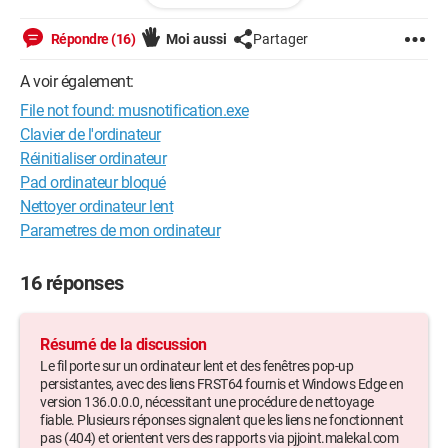
https://up.security-x.fr/file.php?
h=Reb4e548f35f61a7a5070c5acfbf73b36
Répondre (16)
Moi aussi
Partager
Merci par avance pour votre aide précieuse
A voir également:
File not found: musnotification.exe
Clavier de l'ordinateur
Windows / Edge 136.0.0.0
Réinitialiser ordinateur
Pad ordinateur bloqué
Nettoyer ordinateur lent
Parametres de mon ordinateur
16 réponses
Résumé de la discussion
Le fil porte sur un ordinateur lent et des fenêtres pop-up
persistantes, avec des liens FRST64 fournis et Windows Edge en
version 136.0.0.0, nécessitant une procédure de nettoyage
fiable. Plusieurs réponses signalent que les liens ne fonctionnent
pas (404) et orientent vers des rapports via pjjoint.malekal.com