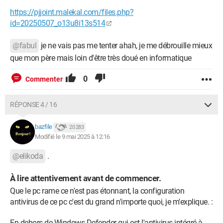
https://pjjoint.malekal.com/files.php?
id=20250507_o13u8i13s514
@fabul
je ne vais pas me tenter ahah, je me débrouille mieux
que mon père mais loin d'être très doué en informatique
0
Commenter
RÉPONSE 4 / 16
bazfile
20 283
Modifié le 9 mai 2025 à 12:16
@elikoda
.
À lire attentivement avant de commencer.
Que le pc rame ce n'est pas étonnant, la configuration
antivirus de ce pc c'est du grand n'importe quoi, je m'explique. :
En dehors de Windows Defender qui est l'antivirus intégré à