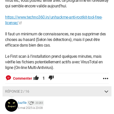
virus etc, vous pouvez tenter avec ce programme en Giveaway
qui semble encore valide aujourd'hui.
https://www.techno360.in/unhackme-anti-rootkit-tool-free-
license/
Il faut un minimum de connaissances, ne pas supprimer des
choses au hasard (Selon les détections), mais il peut être
efficace dans bien des cas.
Le First scan à l'installation prend quelques minutes, mais
vérifie les fichiers potentiellement actifs avec VirusTotal en
ligne (On-line Multi-Antivirus).
1
Commenter
RÉPONSE 2 / 16
bazfile
20 283
6 mai 2025 à 23:08