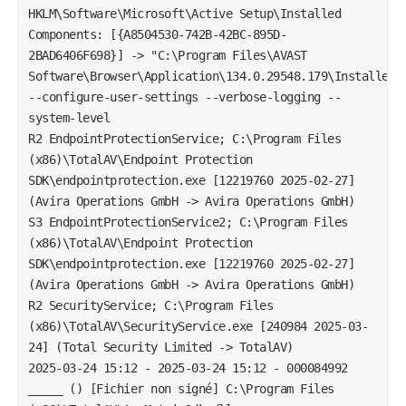
HKLM\Software\Microsoft\Active Setup\Installed 
Components: [{A8504530-742B-42BC-895D-
2BAD6406F698}] -> "C:\Program Files\AVAST 
Software\Browser\Application\134.0.29548.179\Installer\c
--configure-user-settings --verbose-logging --
system-level

R2 EndpointProtectionService; C:\Program Files 
(x86)\TotalAV\Endpoint Protection 
SDK\endpointprotection.exe [12219760 2025-02-27] 
(Avira Operations GmbH -> Avira Operations GmbH) 

S3 EndpointProtectionService2; C:\Program Files 
(x86)\TotalAV\Endpoint Protection 
SDK\endpointprotection.exe [12219760 2025-02-27] 
(Avira Operations GmbH -> Avira Operations GmbH)

R2 SecurityService; C:\Program Files 
(x86)\TotalAV\SecurityService.exe [240984 2025-03-
24] (Total Security Limited -> TotalAV)

2025-03-24 15:12 - 2025-03-24 15:12 - 000084992 
_____ () [Fichier non signé] C:\Program Files 