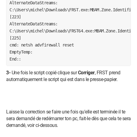
AlternateDataStreams: 
C:\Users\michel\Downloads\FRST.exe:MBAM.Zone.Identifier 
[223]

AlternateDataStreams: 
C:\Users\michel\Downloads\FRST64.exe:MBAM.Zone.Identifie
[225]

cmd: netsh advfirewall reset

EmptyTemp:

End::
3-
Une fois le script copié clique sur
Corriger
, FRST prend
automatiquement le script qui est dans le presse-papier.
Laisse la correction se faire une fois qu'elle est terminée il te
sera demandé de redémarrer ton pc, fait-le dès que cela te sera
demandé, voir ci-dessous.