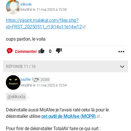
elikoda
Modifié le 11 mai 2025 à 15:38
https://pjjoint.malekal.com/files.php?
id=FRST_20250511_r13i14o11e14w12
oups pardon, le voila
0
Commenter
RÉPONSE 11 / 16
bazfile
20 283
Modifié le 11 mai 2025 à 15:54
@elikoda
.
Désinstalle aussi McAfee je l'avais raté celui là pour le
désinstaller utilise
cet outil de McAfee (MCPR)
.
Pour finir de désinstaller TotalAV faire ce qui suit :