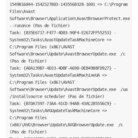
1549816844-1542527803-1435568328-1001 => C:\Program 
Files\Avast 
Software\Browser\Application\AvastBrowserProtect.exe  
--runonce (Pas de fichier)

Task: {835E6717-F477-4D83-90F4-E2672FF55253} - 
System32\Tasks\AvastUpdateTaskMachineCore => 
C:\Program Files (x86)\AVAST 
Software\Browser\Update\AvastBrowserUpdate.exe  /c 
(Pas de fichier)

Task: {A0A139B7-4D33-4DBF-A698-DEB4988FD927} - 
System32\Tasks\AvastUpdateTaskMachineUA => 
C:\Program Files (x86)\AVAST 
Software\Browser\Update\AvastBrowserUpdate.exe  /ua 
/installsource scheduler (Pas de fichier)

Task: {B7DA7397-73AA-41CD-94AB-43AC285556C9} - 
System32\Tasks\AVGUpdateTaskMachineCore => 
C:\Program Files 
(x86)\AVG\Browser\Update\AVGBrowserUpdate.exe  /c 
(Pas de fichier)
