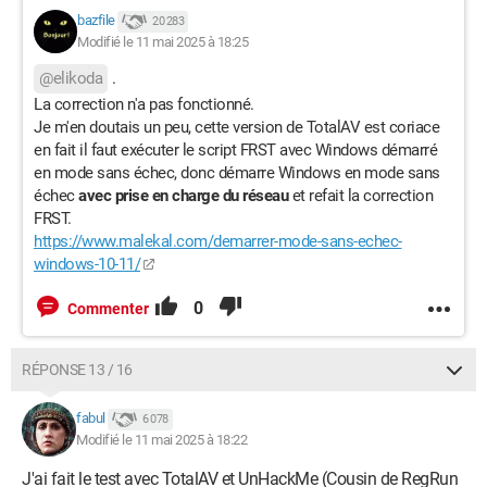
bazfile
20 283
Modifié le 11 mai 2025 à 18:25
@elikoda
.
La correction n'a pas fonctionné.
Je m'en doutais un peu, cette version de TotalAV est coriace
en fait il faut exécuter le script FRST avec Windows démarré
en mode sans échec, donc démarre Windows en mode sans
échec
avec prise en charge du réseau
et refait la correction
FRST.
https://www.malekal.com/demarrer-mode-sans-echec-
windows-10-11/
0
Commenter
RÉPONSE 13 / 16
fabul
6 078
Modifié le 11 mai 2025 à 18:22
J'ai fait le test avec TotalAV et UnHackMe (Cousin de RegRun