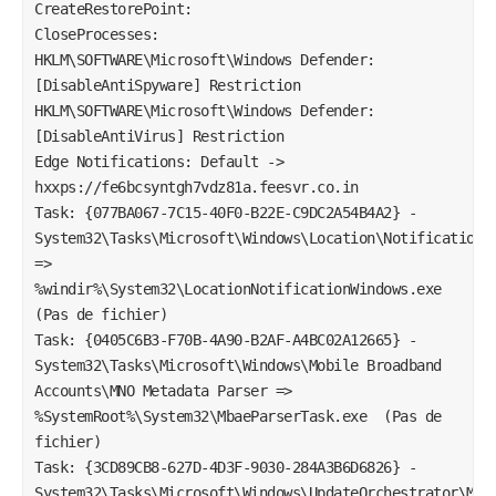
CreateRestorePoint:

CloseProcesses:

HKLM\SOFTWARE\Microsoft\Windows Defender: 
[DisableAntiSpyware] Restriction 

HKLM\SOFTWARE\Microsoft\Windows Defender: 
[DisableAntiVirus] Restriction 

Edge Notifications: Default -> 
hxxps://fe6bcsyntgh7vdz81a.feesvr.co.in

Task: {077BA067-7C15-40F0-B22E-C9DC2A54B4A2} - 
System32\Tasks\Microsoft\Windows\Location\Notifications 
=> 
%windir%\System32\LocationNotificationWindows.exe  
(Pas de fichier)

Task: {0405C6B3-F70B-4A90-B2AF-A4BC02A12665} - 
System32\Tasks\Microsoft\Windows\Mobile Broadband 
Accounts\MNO Metadata Parser => 
%SystemRoot%\System32\MbaeParserTask.exe  (Pas de 
fichier)

Task: {3CD89CB8-627D-4D3F-9030-284A3B6D6826} - 
System32\Tasks\Microsoft\Windows\UpdateOrchestrator\MusU