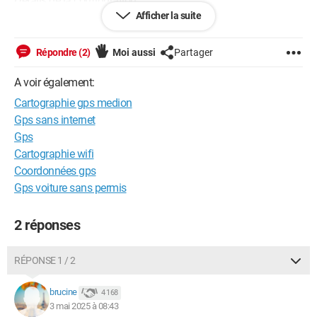
Détails de la configuration :
GPS Medion MD96440 sous Windows CE.
Afficher la suite
Logiciel de navigation : Medion GoPal Navigator ME version
4.1.A-28830
Répondre (2)
Moi aussi
Partager
Merci de votre aide.
A voir également:
Cartographie gps medion
Bien cordialement,
Gps sans internet
Gps
Cartographie wifi
Windows / Firefox 137.0
Coordonnées gps
Gps voiture sans permis
Bien cordialement.
2 réponses
RÉPONSE 1 / 2
brucine
4 168
3 mai 2025 à 08:43