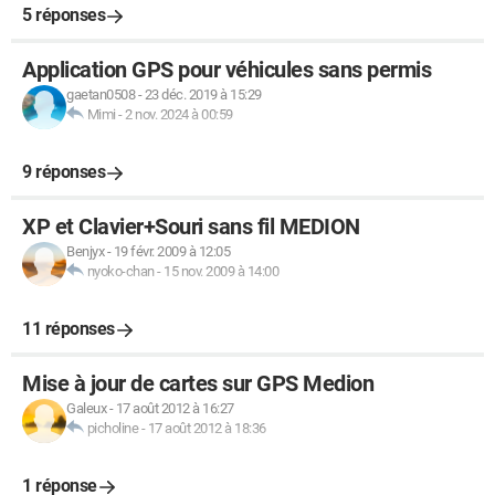
5 réponses
Application GPS pour véhicules sans permis
gaetan0508
-
23 déc. 2019 à 15:29
Mimi
-
2 nov. 2024 à 00:59
9 réponses
XP et Clavier+Souri sans fil MEDION
Benjyx
-
19 févr. 2009 à 12:05
nyoko-chan
-
15 nov. 2009 à 14:00
11 réponses
Mise à jour de cartes sur GPS Medion
Galeux
-
17 août 2012 à 16:27
picholine
-
17 août 2012 à 18:36
1 réponse