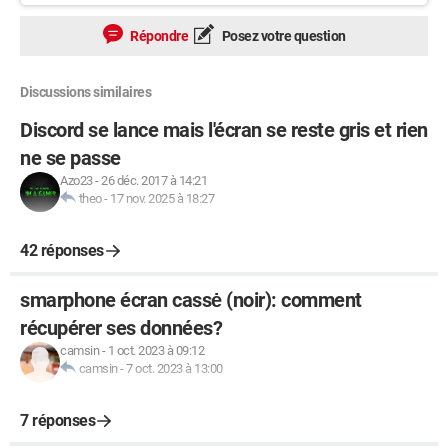
Répondre
Posez votre question
Discussions similaires
Discord se lance mais l'écran se reste gris et rien
ne se passe
Azo23
-
26 déc. 2017 à 14:21
theo
-
17 nov. 2025 à 18:27
42 réponses
smarphone écran cassė (noir): comment
récupérer ses données?
camsin
-
1 oct. 2023 à 09:12
camsin
-
7 oct. 2023 à 13:00
7 réponses