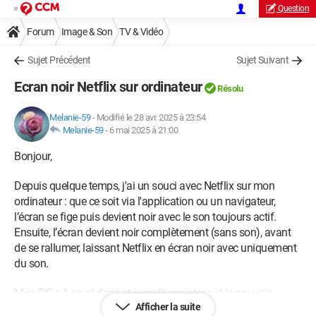
Question
Forum
Image & Son
TV & Vidéo
Sujet Précédent
Sujet Suivant
Ecran noir Netflix sur ordinateur
Résolu
Melanie-59
-
Modifié le 28 avr. 2025 à 23:54
Melanie-59
-
6 mai 2025 à 21:00
Bonjour,
Depuis quelque temps, j'ai un souci avec Netflix sur mon
ordinateur : que ce soit via l'application ou un navigateur,
l’écran se fige puis devient noir avec le son toujours actif.
Ensuite, l’écran devient noir complètement (sans son), avant
de se rallumer, laissant Netflix en écran noir avec uniquement
du son.
Mon PC a 1 an et demi et jusqu’à maintenant je pouvais
Afficher la suite
regarder Netflix sans problème. J’ai essayé plusieurs solutions