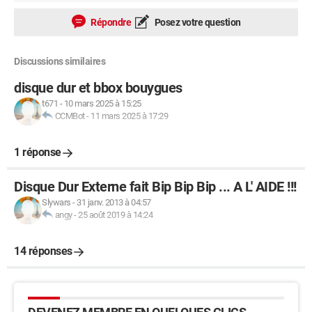
Répondre
Posez votre question
Discussions similaires
disque dur et bbox bouygues
t671
-
10 mars 2025 à 15:25
CCMBot
-
11 mars 2025 à 17:29
1 réponse
Disque Dur Externe fait Bip Bip Bip ... A L' AIDE !!!
Slywars
-
31 janv. 2013 à 04:57
angy
-
25 août 2019 à 14:24
14 réponses