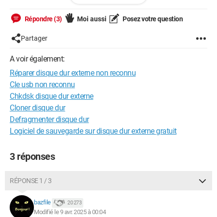
J'avais fait un backup, mais j'ai depuis ajouté des données
importantes.
Répondre (3)
Moi aussi
Posez votre question
Est ce que vous pouvez me venir en aide, s'il vous plaît ?
Partager
A voir également:
Android / SamsungBrowser 27.0
Réparer disque dur externe non reconnu
Cle usb non reconnu
Chkdsk disque dur externe
Cloner disque dur
Defragmenter disque dur
Logiciel de sauvegarde sur disque dur externe gratuit
3 réponses
RÉPONSE 1 / 3
bazfile
20 273
Modifié le 9 avr. 2025 à 00:04