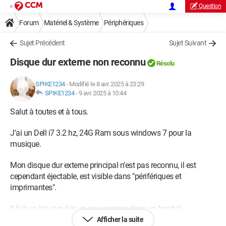
Question
Forum
Matériel & Système
Périphériques
Autres périphériques et appareils
Sujet Précédent
Sujet Suivant
Disque dur externe non reconnu
Résolu
SPIKE1234
-
Modifié le 8 avr. 2025 à 23:29
SPIKE1234
-
9 avr. 2025 à 10:44
Salut à toutes et à tous.
J'ai un Dell i7 3.2 hz, 24G Ram sous windows 7 pour la
musique.
Mon disque dur externe principal n'est pas reconnu, il est
cependant éjectable, est visible dans "périfériques et
imprimantes".
Il fait un bip régulier, un peu comme dans un hopital.
Afficher la suite