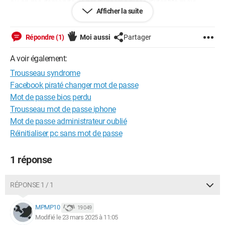
où on me demande de produire une pièce d'identité mais
Afficher la suite
lorsque je clique pour le faire, j'ai toujours le même message
"erreur technique'', je pense que cette fonction a été désactivée
par la personne qui a piraté mon compte.
Répondre (1)
Moi aussi
Partager
Je tourne en rond...
A voir également:
Comment puis-je récupérer mon compte Facebook ?
Trousseau syndrome
Facebook piraté changer mot de passe
Qui contacter ?
Mot de passe bios perdu
Merci
Trousseau mot de passe iphone
Windows / Chrome 134.0.0.0
Mot de passe administrateur oublié
Réinitialiser pc sans mot de passe
1 réponse
RÉPONSE 1 / 1
MPMP10
19 049
Modifié le 23 mars 2025 à 11:05