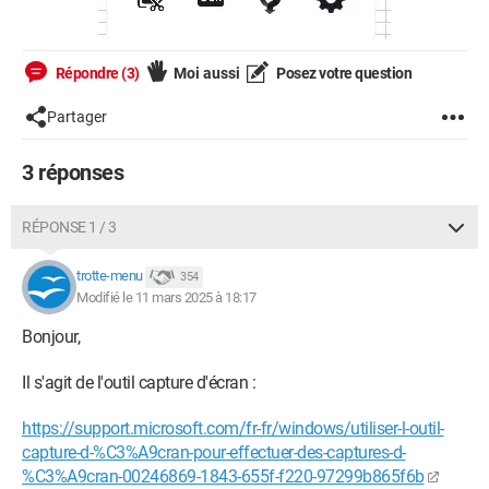
Répondre (3)
Moi aussi
Posez votre question
Partager
3 réponses
RÉPONSE 1 / 3
trotte-menu
354
Modifié le 11 mars 2025 à 18:17
Bonjour,
Il s'agit de l'outil capture d'écran :
https://support.microsoft.com/fr-fr/windows/utiliser-l-outil-
capture-d-%C3%A9cran-pour-effectuer-des-captures-d-
%C3%A9cran-00246869-1843-655f-f220-97299b865f6b