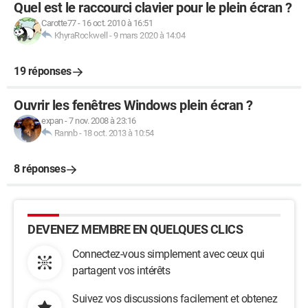
Quel est le raccourci clavier pour le plein écran ?
Carotte77
-
16 oct. 2010 à 16:51
KhyraRockwell
-
9 mars 2020 à 14:04
19 réponses
Ouvrir les fenêtres Windows plein écran ?
expan
-
7 nov. 2008 à 23:16
Rannb
-
18 oct. 2013 à 10:54
8 réponses
DEVENEZ MEMBRE EN QUELQUES CLICS
Connectez-vous simplement avec ceux qui
partagent vos intérêts
Suivez vos discussions facilement et obtenez